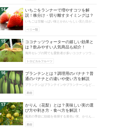
14
いちごをランナーで増やすコツを解
説！株分け・切り離すタイミングは？
いちごは甘酸っぱい味とかわいらしい見た目が特
徴で、フルーツのなかでも人気があります。育て
方も簡単でランナーを次々と伸ばして...
ベリー類
15
ココナッツウォーターの嬉しい効果と
は？飲みやすい人気商品も紹介！
海外セレブの間でも愛飲者が多いココナッツウォ
ーターは、美容だけでなく健康維持や栄養補給に
もなるおすすめドリンクです。そこで...
トロピカルフルーツ
16
プランテンとは？調理用のバナナ？普
通のバナナとの違いや使い方を解説
プランテンはプランテインやプランテーンなどと
も呼ばれるバナナによく似た果実です。普通のバ
ナナは手で皮をむいておいしく食べら...
果樹
17
かりん（花梨）とは？美味しい実の選
び方や剥き方・食べ方を解説！
風邪の季節に効能を発揮する黄色い実、かりんの
果物としての特徴や食べ方はなぜか広く知られて
いません。果物としての特徴、選び方...
果樹