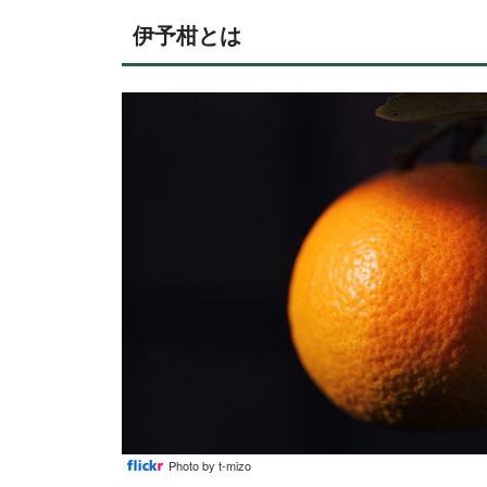
伊予柑とは
Photo by t-mizo