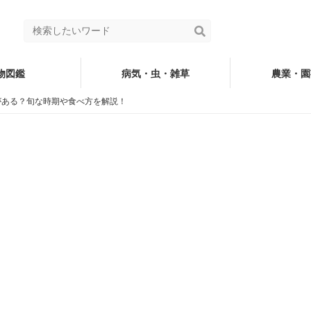
物図鑑
病気・虫・雑草
農業・園
がある？旬な時期や食べ方を解説！