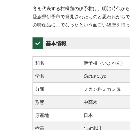
冬を代表する柑橘類の伊予柑は、明治時代から
愛媛県伊予市で発見されたものと思われがちで
の特産品にまでなったという面白い経歴を持っ
基本情報
和名
伊予柑（いよかん）
学名
Citrus x iyo
分類
ミカン科ミカン属
形態
中高木
原産地
日本
樹高
1.5m以上