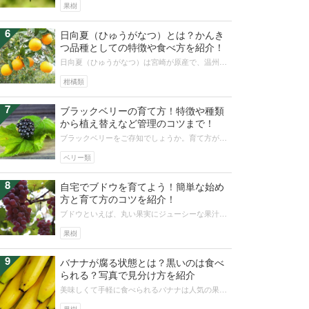
どよく、あっさりした味です。まだ産地...
果樹
6
日向夏（ひゅうがなつ）とは？かんき
つ品種としての特徴や食べ方を紹介！
日向夏（ひゅうがなつ）は宮崎が原産で、温州み
かんに比べて一回りほど大きいかんきつ品種で
す。レモンのように黄色くて、中の白い...
柑橘類
7
ブラックベリーの育て方！特徴や種類
から植え替えなど管理のコツまで！
ブラックベリーをご存知でしょうか。育て方が簡
単で栄養価の高いジャムを作れるということで、
人気上昇中の果実です。今回はブラッ...
ベリー類
8
自宅でブドウを育てよう！簡単な始め
方と育て方のコツを紹介！
ブドウといえば、丸い果実にジューシーな果汁が
たっぷり含まれる人気の果物です。育て方が難し
そうなブドウですが、コツを押さえれ...
果樹
9
バナナが腐る状態とは？黒いのは食べ
られる？写真で見分け方を紹介
美味しくて手軽に食べられるバナナは人気の果物
ですが、黒く変色していると食べてよいのか迷う
ことがあります。そこで、バナナが腐...