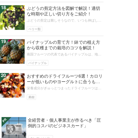
18
ぶどうの剪定方法を図解で解説！適切
な時期や正しい切り方をご紹介！
ぶどうの剪定は難しそうなので、いつも伸ばしっ
ぱなしという方も多いのではないでしょうか？正
しい剪定を覚えると、秋にはおいしい...
ベリー類
19
パイナップルの育て方！鉢での植え方
から収穫までの栽培のコツを解説！
南国フルーツの代表であるパイナップルは、地植
えから鉢植えまで育て方にもいろいろあります。
そこで初めてのパイナップル栽培でも...
パイナップル
20
おすすめのドライフルーツ6選！カロリ
ーが低いものやヨーグルトに合うもの
は？
栄養成分がぎゅっとつまったドライフルーツは少
量でもお腹を満たせるためお菓子のかわりになる
おすすめの食品ですね。この記事では...
果樹
全経営者・個人事業主が作るべき「圧
倒的コスパのビジネスカード」