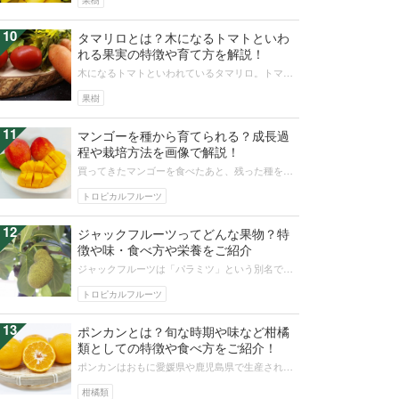
果樹
10
タマリロとは？木になるトマトといわ
れる果実の特徴や育て方を解説！
木になるトマトといわれているタマリロ。トマト
は木にはならないよと思った方、必見です。不思
議な果実、タマリロの特徴や食べ方を...
果樹
11
マンゴーを種から育てられる？成長過
程や栽培方法を画像で解説！
買ってきたマンゴーを食べたあと、残った種を育
てられないかと思う方は少なくないでしょう。マ
ンゴーといえば苗が一般的ですが、家...
トロピカルフルーツ
12
ジャックフルーツってどんな果物？特
徴や味・食べ方や栄養をご紹介
ジャックフルーツは「パラミツ」という別名でも
流通している南国フルーツです。インドが原産
で、70cmほどの大きな果実をつけま...
トロピカルフルーツ
13
ポンカンとは？旬な時期や味など柑橘
類としての特徴や食べ方をご紹介！
ポンカンはおもに愛媛県や鹿児島県で生産されて
いる柑橘類です。見た目がゴツゴツしていて、食
べ方が面倒な印象を持たれがちですが...
柑橘類