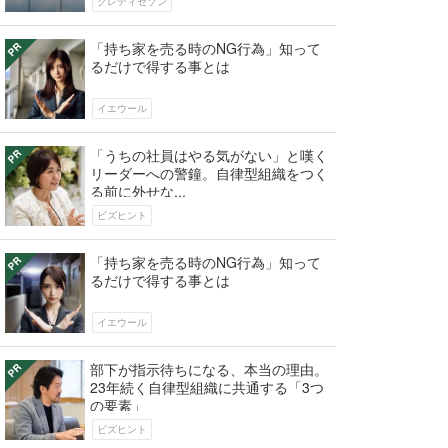
クレディセゾン
「持ち家を売る時のNG行為」知って
るだけで得する事とは
イエウール
「うちの社員はやる気がない」と嘆く
リーダーへの警鐘。自律型組織をつく
る前に外せな...
ビズヒント
「持ち家を売る時のNG行為」知って
るだけで得する事とは
イエウール
部下が指示待ちになる、本当の理由。
23年続く自律型組織に共通する「3つ
の要素」
ビズヒント