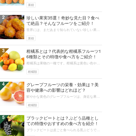
ルーツは木になる印象が強めですが、木になるパ
イナップルの画像は見かけられません...
果樹
2
珍しい果実35選！奇妙な見た目？食べ
て絶品？そんなフルーツをご紹介！
世界には、まだあまり知られていない珍しい果物
がたくさんあります。変わった見た目や、エキゾ
チックなにおい、トロピカルな味わい...
果樹
3
柑橘系とは？代表的な柑橘系フルーツ1
6種類とその特徴や食べ方をご紹介！
柑橘系は果物の一種です。柑橘系は黄色い色やオ
レンジ色、サイズも大きなものや小さなものさま
ざまです。今回の記事では、16種類...
柑橘類
4
グレープフルーツの栄養・効果は？美
容や健康への影響はどれほど？
鮮やかな黄色のグレープフルーツは、身近な果物
のひとつです。柑橘系には豊富なビタミン類など
が含まれており、グレープフルーツも...
柑橘類
5
ブラックビートとは？ぶどう品種とし
ての特徴やおすすめの食べ方を紹介！
ブラックビートは皮ごと食べられる黒ぶどうで
す。丸く大粒の果実は酸味と甘みのバランスがほ