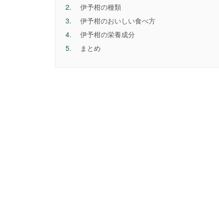
2.
伊予柑の種類
3.
伊予柑のおいしい食べ方
4.
伊予柑の栄養成分
5.
まとめ