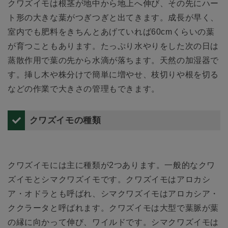
クワズイモは根茎が地中から地上へ伸び、その先にハー
ト形の大きな葉がつぎつぎと出てきます。成長が早く、
室内でも肥料をきちんとあげていれば60cmくらいの葉
が育つこともあります。たっぷり水やりをした次の日は
蒸散作用で葉の先から水滴が落ちます。天然の加湿器で
す。挿し木や株分けで簡単に増やせ、枝切りや根を切る
などの作業で大きさの管理もできます。
クワズイモの種類
クワズイモには主に種類が2つあります。一般的なクワ
ズイモとシマクワズイモです。クワズイモはアロカシ
ア・オドラとも呼ばれ、シマクワズイモはアロカシア・
ククラータと呼ばれます。クワズイモは大型で葉脈が葉
の縁に向かって伸び、ワイルドです。シマクワズイモは