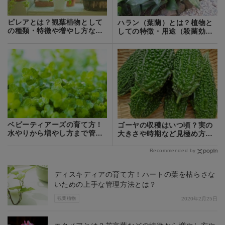
ピレアとは？観葉植物として
ハラン（葉蘭）とは？植物と
の種類・特徴や増やし方など
しての特徴・用途（殺菌効
の育て方を紹介！
果）や育て方！
ベビーティアーズの育て方！
ゴーヤの収穫はいつ頃？実の
水やりから増やし方まで管理
大きさや時期など見極め方を
のイロハを解説！
ご紹介！
Recommended by
ディスキディアの育て方！ハートの葉を枯らさな
いための上手な管理方法とは？
観葉植物
2020年2月25日