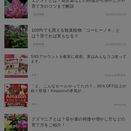
エクメアとは？花言葉などの特徴から増やし方や
育て方のコツまで解説
観葉植物
2020年2月27日
100均でも買える観葉植物「コーヒーノキ」と
は？育てれば実もなる？
観葉植物
2020年2月27日
SNSアカウントを着実に成長。実はみんなココ使って
ます。
PR
Dreaw合同会社
「え、こんなセールやってたの？」80％OFF以上が
続々登場！Amazonの本気が...
PR
Amazon
グズマニアとは？花や葉の特徴や増やし方などの
育て方をご紹介！