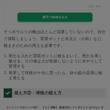
楽天
出典:
楽天
楽天
テッポウユリの種はほとんど流通していないので、自分
で採取しましょう。育苗ポットと赤玉土（小粒）など、
種まきのための用土も必要です。
用土を入れた育苗ポットに種をまいて、用土を薄く
被せる。その後は土が乾燥しないように水やりして
管理する
発芽して球根が十分に育ったら、鉢や庭の花壇に植
え替える
植え方②：球根の植え方
エントリーでポイント5倍！ 【ユリ 球根】 鉄砲百合 ( テッポウユリ )ひのもと 日