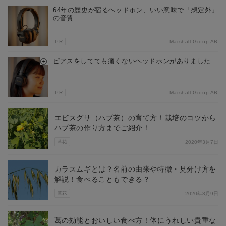
64年の歴史が宿るヘッドホン、いい意味で「想定外」
の音質
PR
Marshall Group AB
ピアスをしてても痛くないヘッドホンがありました
PR
Marshall Group AB
エビスグサ（ハブ茶）の育て方！栽培のコツから
ハブ茶の作り方までご紹介！
草花
2020年3月7日
カラスムギとは？名前の由来や特徴・見分け方を
解説！食べることもできる？
草花
2020年3月9日
葛の効能とおいしい食べ方！体にうれしい貴重な