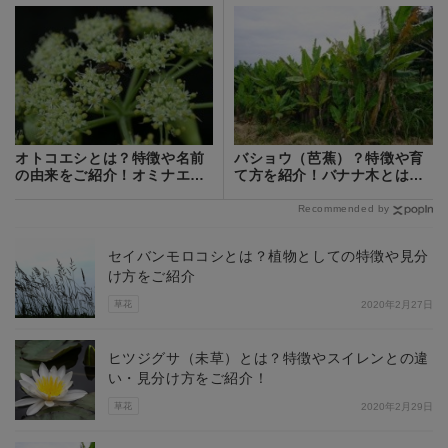
オトコエシとは？特徴や名前
バショウ（芭蕉）？特徴や育
の由来をご紹介！オミナエシ
て方を紹介！バナナ木とはど
と違いは？
う違う？
Recommended by
セイバンモロコシとは？植物としての特徴や見分
け方をご紹介
草花
2020年2月27日
ヒツジグサ（未草）とは？特徴やスイレンとの違
い・見分け方をご紹介！
草花
2020年2月29日