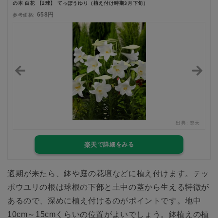
の本 白花 【2球】 てっぽうゆり（植え付け時期3月下旬）
658円
参考価格:
楽天
出典:
楽天
楽天
適期が来たら、鉢や庭の花壇などに植え付けます。テッ
ポウユリの根は球根の下部と土中の茎から生える特徴が
あるので、深めに植え付けるのがポイントです。地中
10cm～15cmくらいの位置がよいでしょう。鉢植えの植