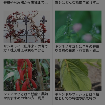
特徴や利用法から毒性までを
ヨシはどんな植物？簾（すだ
ご紹介！
れ）とは違う？
サンキライ（山帰来）の育て
キツネノマゴとは？その特徴
方！植え替えや実をつけるコ
や名前の由来・花言葉・薬効
ツなどを解説！
などをご紹介！
ツチアケビとは？効能・薬効
キャンドルブッシュとは？植
やおすすめの食べ方、利用方
物としての特徴や摂取時の効
法をご紹介！
果や注意点を解説！