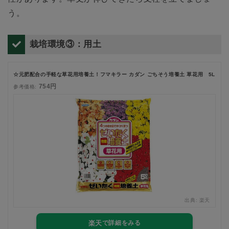
う。
栽培環境③：用土
☆元肥配合の手軽な草花用培養土！フマキラー カダン ごちそう培養土 草花用 5L
754円
参考価格:
出典:
楽天
楽天