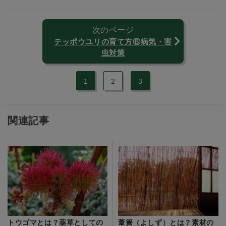
次のページ
テッポウユリの育て方⑥病気・害
虫対策
1
2
3
関連記事
トウゴマとは？薬草としての
葦簀（よしず）とは？素材の