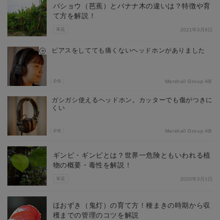
バショウ（芭蕉）とバナナ木の違いは？特徴や育
て方を解説！
草花
2021年3月8日
ピアスをしてても痛くないヘッドホンがありました
PR
Marshall Group AB
ガシガシ使えるヘッドホン。カッターでも傷がつきに
くい
PR
Marshall Group AB
ギンピ・ギンピとは？世界一危険ともいわれる植
物の概要・毒性を解説！
草花
2020年3月1日
ほおずき（鬼灯）の育て方！種まきの時期から収
穫までの管理のコツを解説