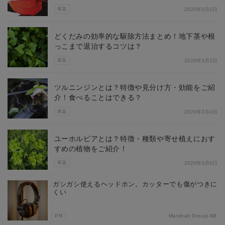
草花
2020年3月2日
どくだみの効率的な駆除方法まとめ！地下茎や根
っこまで退治するコツは？
草花
2020年3月2日
ツルニンジンとは？特徴や見分け方・効能をご紹
介！食べることはできる？
草花
2020年3月4日
ユーホルビアとは？特徴・種類や寄せ植えにおす
すめの植物をご紹介！
草花
2020年3月6日
ガシガシ使えるヘッドホン。カッターでも傷がつきに
くい
PR
Marshall Group AB