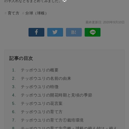
の手入れなどをまとめてみました。
育て方
分球（球根）
最終更新日: 2020年9月10日
記事の目次
1.
テッポウユリの概要
2.
テッポウユリの名前の由来
3.
テッポウユリの特徴
4.
テッポウユリの開花時期と見頃の季節
5.
テッポウユリの花言葉
6.
テッポウユリの育て方
7.
テッポウユリの育て方①栽培環境
8.
テッポウユリの育て方②種・球根の植え付け・植え