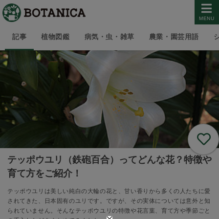
MENU
記事
植物図鑑
病気・虫・雑草
農業・園芸用語
テッポウユリ（鉄砲百合）ってどんな花？特徴や
育て方をご紹介！
テッポウユリは美しい純白の大輪の花と、甘い香りから多くの人たちに愛
されてきた、日本固有のユリです。ですが、その実体については意外と知
られていません。そんなテッポウユリの特徴や花言葉、育て方や季節ごと