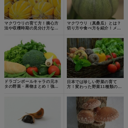
マクワウリの育て方！摘心方
マクワウリ（真桑瓜）とは？
法や収穫時期の見分け方など
切り方や食べ方を紹介！メロ
をご紹介！
ンとの違いは？
ドラゴンボールキャラの元ネ
日本では珍しい野菜の育て
タの野菜・果物まとめ！強さ
方！変わった野菜11種類の栽
と栄養素の関係は？
培方法を解説！