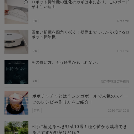
ロボット掃除機の進化のカギは水にあり。このボード
がすごい理由
PR
Dreame
四角い部屋を四角く拭く！壁際までしっかり拭けるロ
ボット掃除機
PR
Dreame
その買い方、もう限界かもしれない。
PR
他力本願運営事務局
ボボチャチャとは？シンガポールで人気のスイー
ツのレシピや作り方をご紹介！
野菜
2020年2月29日
6月に植えるべき野菜10選！種や苗から栽培でき
るおすすめ野菜はどれ？