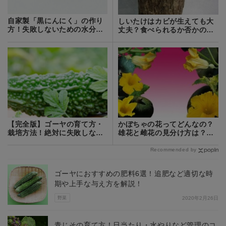
自家製「黒にんにく」の作り
しいたけはカビが生えても大
方！失敗しないための水分調
丈夫？食べられるか否かの見
整のコツは？
分け方を解説！
【完全版】ゴーヤの育て方・
かぼちゃの花ってどんなの？
栽培方法！絶対に失敗しない
雄花と雌花の見分け方は？食
ためのコツを解説
べ方やレシピも紹介！
Recommended by
ゴーヤにおすすめの肥料6選！追肥など適切な時
期や上手な与え方を解説！
野菜
2020年2月26日
青じその育て方！日当たり・水やりなど管理のコ