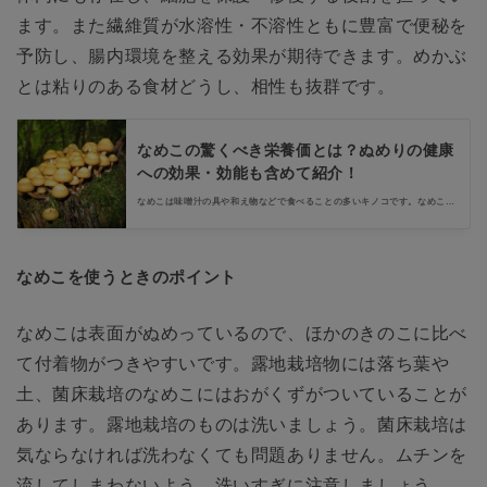
ます。また繊維質が水溶性・不溶性ともに豊富で便秘を
予防し、腸内環境を整える効果が期待できます。めかぶ
とは粘りのある食材どうし、相性も抜群です。
なめこの驚くべき栄養価とは？ぬめりの健康
への効果・効能も含めて紹介！
なめこは味噌汁の具や和え物などで食べることの多いキノコです。なめこは
キノコのなかでもぬめりがあるのが特徴で、このぬめりに栄養がつまってい
ます。なめこ自体にも健康によいとされる栄養素が多く含まれるので、積極
的に食事の副菜として活用しましょう。
なめこを使うときのポイント
なめこは表面がぬめっているので、ほかのきのこに比べ
て付着物がつきやすいです。露地栽培物には落ち葉や
土、菌床栽培のなめこにはおがくずがついていることが
あります。露地栽培のものは洗いましょう。菌床栽培は
気ならなければ洗わなくても問題ありません。ムチンを
流してしまわないよう、洗いすぎに注意しましょう。