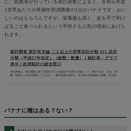
に、総務省が行っている家計調査によると、令和元年度
1世帯あたりの果物年間消費量の1位がバナナです。おい
しいのはもちろんですが、栄養価も高く、皮を手で剥け
ば丸ごと食べられるという手軽さも人気の理由にあげら
れます。
家計調査 家計収支編 二人以上の世帯品目分類 011 品目
分類（平成27年改定）（総数：数量） | 統計表・グラフ
表示 | 政府統計の総合窓口
家計調査は、統計理論に基づき選定された全国約9千世帯を対象として、家計の収入・支出、貯
蓄・負債などを毎月調査しています。 家計調査の結果は、我が国の景気動向の把握、生活保護
基準の検討などの基礎資料として利用のほか、地方公共団体、民間の会社などでも利用されてい
ます。 二人以上の世帯の結果は、主に、地域・世帯属性ごとに1世帯当たり1か月間の収支金額
にまとめ毎月公表、単身世帯及び総世帯の家計収支に関する結果並びに二人以上の世帯の貯蓄・
負債に関する結果を四半期ごとに公表しています。
バナナに種はある？ない？