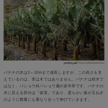
Photo byEfraimstochter
バナナの木は2～10mまで成長しますが、この高さを支
えているのは、実は木ではありません。バナナは樹木で
はなく、バショウ科バショウ属の多年草です。バナナの
木に見える部分は「仮茎」であり、柔らかい葉が玉ねぎ
のように幾重にも重なり合って伸びていきます。