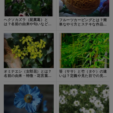
ヘクソカズラ（屁糞葛）と
フルーツカービングとは？簡
は？名前の由来や匂いなどの
単なやり方とステキな作品例
特徴を解説！
を8種ご紹介！
オミナエシ（女郎花）とは？
笹（ササ）と竹（タケ）の違
名前の由来・特徴・花言葉や
いは？定義や見た目での見分
育て方を紹介！
け方は？