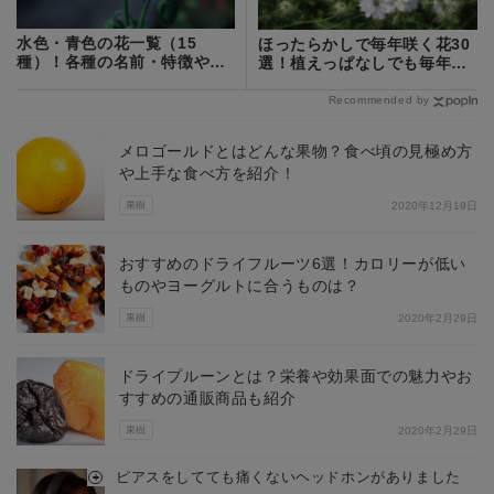
水色・青色の花一覧（15
ほったらかしで毎年咲く花30
種）！各種の名前・特徴や花
選！植えっぱなしでも毎年開
言葉などをご紹介！
花する花々を紹介！
Recommended by
メロゴールドとはどんな果物？食べ頃の見極め方
や上手な食べ方を紹介！
果樹
2020年12月19日
おすすめのドライフルーツ6選！カロリーが低い
ものやヨーグルトに合うものは？
果樹
2020年2月29日
ドライプルーンとは？栄養や効果面での魅力やお
すすめの通販商品も紹介
果樹
2020年2月29日
ピアスをしてても痛くないヘッドホンがありました