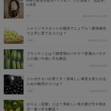
64年の歴史が宿るヘッドホン、いい意味で「想定外」
の音質
PR
Marshall Group AB
シャインマスカットの栽培マニュアル！露地栽培
で上手に育てるコツは？
果樹
2020年11月25日
プランテンとは？調理用のバナナ？普通のバナナ
との違いや使い方を解説
果樹
2020年3月10日
ジャボチカバの育て方！美味しい果実を実らせる
ための栽培のコツは？
果樹
2020年2月25日
かりん（花梨）とは？美味しい実の選び方や剥き
方・食べ方を解説！