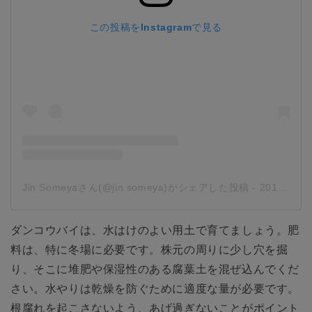
この投稿をInstagramで見る
Jin Someyaさん(@jin.someya)がシェアした投稿
-
2019年 9月月6日午後2時45分PDT
ダンコウバイは、水はけのよい用土で育てましょう。肥
料は、特に冬場に必要です。株元の周りに少し穴を掘
り、そこに堆肥や保湿性のある腐葉土を混ぜ込んでくだ
さい。水やりは乾燥を防ぐために適度な量が必要です。
根腐れを起こさないよう、あげ過ぎないことがポイント