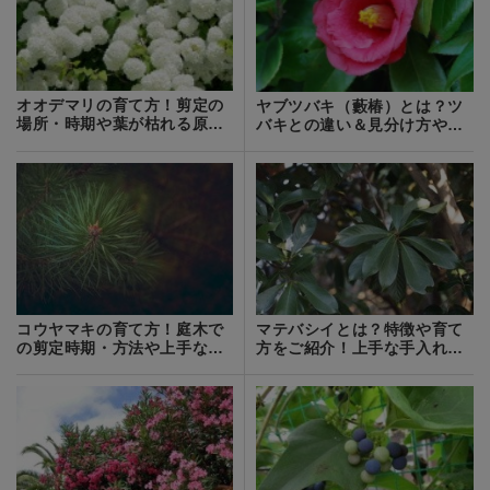
オオデマリの育て方！剪定の
ヤブツバキ（藪椿）とは？ツ
場所・時期や葉が枯れる原
バキとの違い＆見分け方や用
因・対策を解説！
途をご紹介！
コウヤマキの育て方！庭木で
マテバシイとは？特徴や育て
の剪定時期・方法や上手な増
方をご紹介！上手な手入れの
やし方を解説！
コツは？