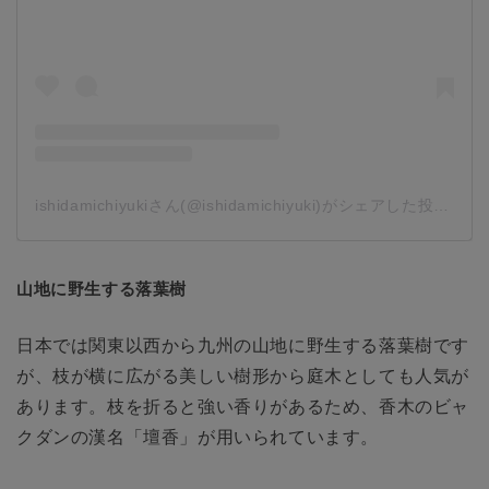
ishidamichiyukiさん(@ishidamichiyuki)がシェアした投稿
-
2
山地に野生する落葉樹
日本では関東以西から九州の山地に野生する落葉樹です
が、枝が横に広がる美しい樹形から庭木としても人気が
あります。枝を折ると強い香りがあるため、香木のビャ
クダンの漢名「壇香」が用いられています。