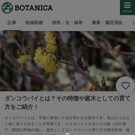
MENU
記事
植物図鑑
病気・虫・雑草
農業・園芸用語
ダンコウバイとは？その特徴や庭木としての育て
方をご紹介！
ダンコウバイとは、早春に黄色い小花を咲かせる樹木です。花だけではな
く枝に香りがあることが特徴です。クロモジとシロモジとの葉っぱや種
子、開花の時期の違い、庭木としてダンコウバイの育て方や害虫対策、植