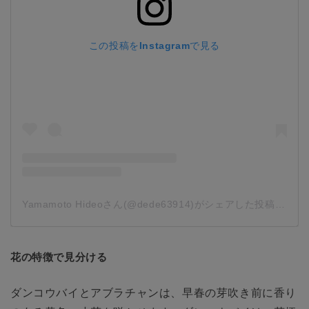
この投稿をInstagramで見る
Yamamoto Hideoさん(@dede63914)がシェアした投稿
-
201
花の特徴で見分ける
ダンコウバイとアブラチャンは、早春の芽吹き前に香り