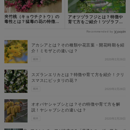
夾竹桃（キョウチクトウ）の
アオツヅラフジとは？特徴や
毒性とは？猛毒の花の特徴や
育て方をご紹介！ツヅラフジ
見分け方も解説
との違いは？
Recommended by
アカシアとは？その種類や花言葉・開花時期を紹
介！ミモザとの違いは？
樹木
2020年2月26日
スズランエリカとは？特徴や育て方を紹介！クリ
スマスにピッタリの花？
樹木
2020年2月28日
オオバヤシャブシとは？その特徴や育て方を解
説！ヤシャブシとの違いは？
樹木
2020年2月29日