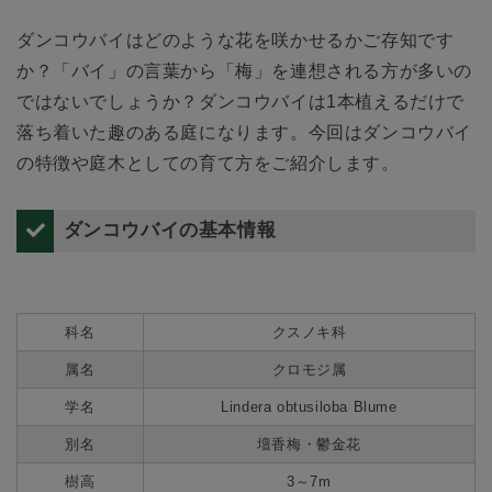
ダンコウバイはどのような花を咲かせるかご存知です
か？「バイ」の言葉から「梅」を連想される方が多いの
ではないでしょうか？ダンコウバイは1本植えるだけで
落ち着いた趣のある庭になります。今回はダンコウバイ
の特徴や庭木としての育て方をご紹介します。
ダンコウバイの基本情報
科名
クスノキ科
属名
クロモジ属
学名
Lindera obtusiloba Blume
別名
壇香梅・鬱金花
樹高
3～7m