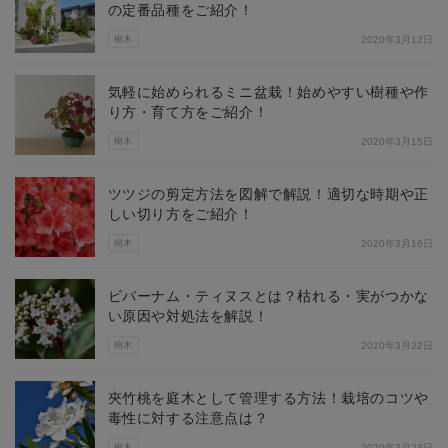
の定番品種をご紹介！
樹木
2020年3月12日
気軽に始められるミニ盆栽！始めやすい樹種や作
り方・育て方をご紹介！
樹木
2020年3月15日
ツツジの剪定方法を図解で解説！適切な時期や正
しい切り方をご紹介！
樹木
2020年3月16日
ビバーナム・ティヌスとは？枯れる・実がつかな
い原因や対処法を解説！
樹木
2020年3月22日
夾竹桃を庭木として管理する方法！栽培のコツや
毒性に対する注意点は？
樹木
2020年3月23日