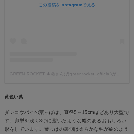
この投稿をInstagramで見る
GREEN ROCKET 🌲🚀さん(@greenrocket_official)がシェアした投稿
黄色い葉
ダンコウバイの葉っぱは、直径5～15cmほどあり大型で
す。卵型を浅く3つに裂いたような幅のあるおもしろい
形をしています。葉っぱの裏側は柔らかな毛が絹のよう