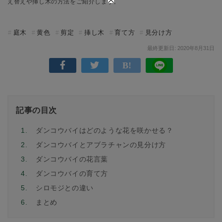
え替えや挿し木の方法をご紹介します。
庭木
黄色
剪定
挿し木
育て方
見分け方
最終更新日: 2020年8月31日
記事の目次
1.
ダンコウバイはどのような花を咲かせる？
2.
ダンコウバイとアブラチャンの見分け方
3.
ダンコウバイの花言葉
4.
ダンコウバイの育て方
5.
シロモジとの違い
6.
まとめ