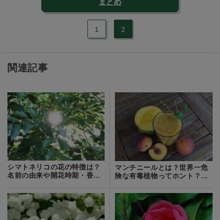
まとめ
1
2
関連記事
シマトネリコの花の特徴は？
マンチニールとは？世界一危
名前の由来や開花時期・香り
険な有毒植物ってホント？成
などをご紹介！
分・毒性を解説！