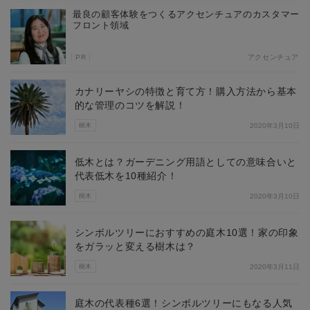
最良の顧客体験をつくるアクセンチュアのカスタマー
フロント領域
PR
アクセンチュア
カナリーヤシの特徴と育て方！購入方法から基本
的な管理のコツを解説！
樹木
2020年3月10日
低木とは？ガーデニング用語としての意味合いと
代表低木を10種紹介！
樹木
2020年3月10日
シンボルツリーにおすすめの庭木10選！家の印象
をガラッと変える樹木は？
樹木
2020年3月11日
庭木の代表種6選！シンボルツリーにもなる人気