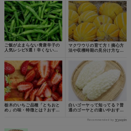
ご飯が止まらない青唐辛子の
マクワウリの育て方！摘心方
人気レシピ5選！辛くない料
法や収穫時期の見分け方など
理も紹介
をご紹介！
栃木のいちご品種「とちおと
白いゴーヤって知ってる？普
め」の味・特徴とは？おすす
通のゴーヤとの違いやおすす
めの食べ方は？
めレシピを紹介！
Recommended by