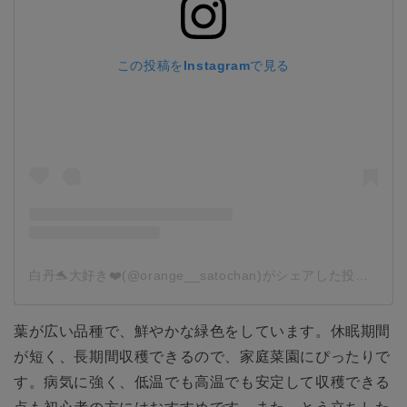
この投稿をInstagramで見る
白丹🐬大好き❤️(@orange__satochan)がシェアした投稿
-
20
葉が広い品種で、鮮やかな緑色をしています。休眠期間
が短く、長期間収穫できるので、家庭菜園にぴったりで
す。病気に強く、低温でも高温でも安定して収穫できる