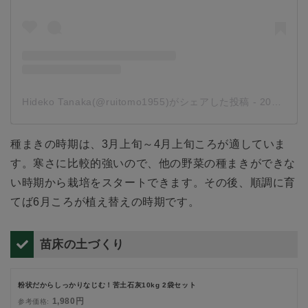
Hideko Tanaka(@ruitomo1955)がシェアした投稿
-
2017年 3月月27日午前6時14分PDT
種まきの時期は、3月上旬～4月上旬ころが適していま
す。寒さに比較的強いので、他の野菜の種まきができな
い時期から栽培をスタートできます。その後、順調に育
てば6月ころが植え替えの時期です。
苗床の土づくり
粉状だからしっかりなじむ！苦土石灰10kg 2袋セット
1,980円
参考価格: