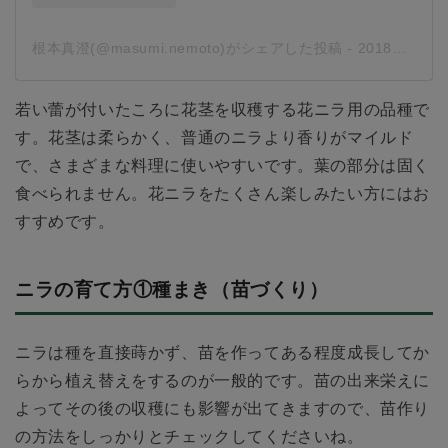
根本真澄(@masumi.nemoto)がシェアした投稿
-
2018年 9月月5日午前8時48分PDT
若い蕾が付いたころに花茎を収穫する花ニラ用の品種で
す。花茎は柔らかく、普通のニラより香りがマイルド
で、さまざまな料理に使いやすいです。葉の部分は固く
食べられません。花ニラをたくさん楽しみたい方にはお
すすめです。
ニラの育て方①種まき（苗づくり）
ニラは種を直接蒔かず、苗を作ってある程度成長してか
らから植え替えをするのが一般的です。苗の出来栄えに
よってその後の収穫にも影響が出てきますので、苗作り
の方法をしっかりとチェックしてくださいね。