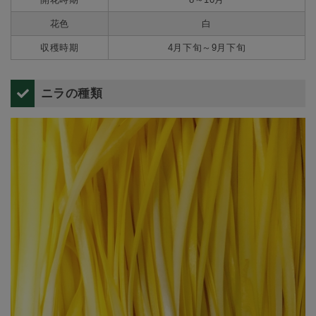
花色
白
収穫時期
4月下旬～9月下旬
ニラの種類