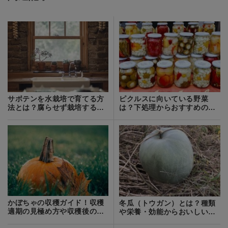
サボテンを水栽培で育てる方
ピクルスに向いている野菜
法とは？腐らせず栽培するコ
は？下処理からおすすめのレ
ツなど解説！
シピまでご紹介！
かぼちゃの収穫ガイド！収穫
冬瓜（トウガン）とは？種類
適期の見極め方や収穫後の貯
や栄養・効能からおいしい食
蔵方法まで解説
べ方まで紹介！