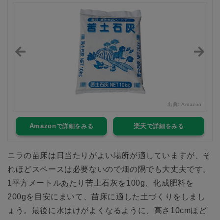
zon
出典:
Amazon
Amazon
楽天
ニラの苗床は日当たりがよい場所が適していますが、そ
れほどスペースは必要ないので畑の隅でも大丈夫です。
1平方メートルあたり苦土石灰を100g、化成肥料を
200gを目安にまいて、苗床に適した土づくりをしまし
ょう。最後に水はけがよくなるように、高さ10cmほど