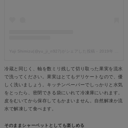
Yuji Shimizu(@yu_ji_n927)がシェアした投稿
-
2019年 9月月15日午前7時42分PDT
冷蔵と同じく、軸を数ミリ残して切り取った果実を流水
で洗ってください。果実はとてもデリケートなので、優
しく洗いましょう。キッチンペーパーでしっかりと水気
をとったら、密閉できる袋にいれて冷凍庫にいれます。
皮をむいてから保存してもかまいません。自然解凍か流
水で解凍して食べます。
そのままシャーベットとしても楽しめる