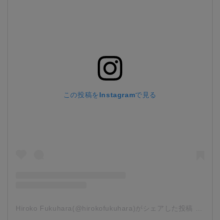
この投稿をInstagramで見る
Hiroko Fukuhara(@hirokofukuhara)がシェアした投稿
-
201