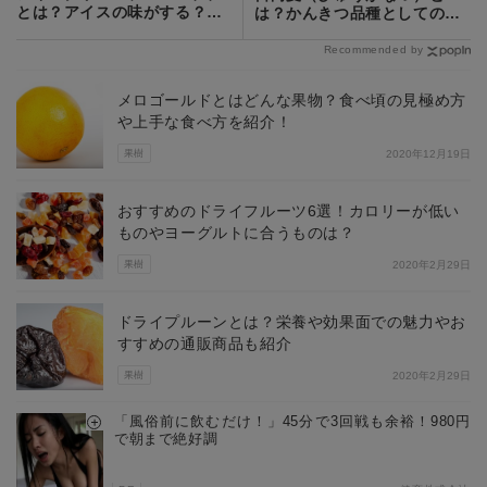
とは？アイスの味がする？植
は？かんきつ品種としての特
物の特徴や育て方！
徴や食べ方を紹介！
Recommended by
メロゴールドとはどんな果物？食べ頃の見極め方
や上手な食べ方を紹介！
果樹
2020年12月19日
おすすめのドライフルーツ6選！カロリーが低い
ものやヨーグルトに合うものは？
果樹
2020年2月29日
ドライプルーンとは？栄養や効果面での魅力やお
すすめの通販商品も紹介
果樹
2020年2月29日
「風俗前に飲むだけ！」45分で3回戦も余裕！980円
で朝まで絶好調