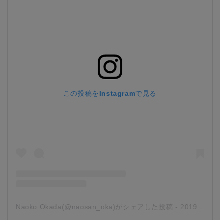
この投稿をInstagramで見る
Naoko Okada(@naosan_oka)がシェアした投稿
-
2019年 9月月13日午後8時57分PDT