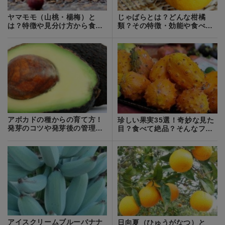
ヤマモモ（山桃・楊梅）と
じゃばらとは？どんな柑橘
は？特徴や見分け方から食べ
類？その特徴・効能や食べ方
方までご紹介！
をご紹介！
アボカドの種からの育て方！
珍しい果実35選！奇妙な見た
発芽のコツや発芽後の管理方
目？食べて絶品？そんなフル
法を詳しく紹介！
ーツをご紹介！
アイスクリームブルーバナナ
日向夏（ひゅうがなつ）と