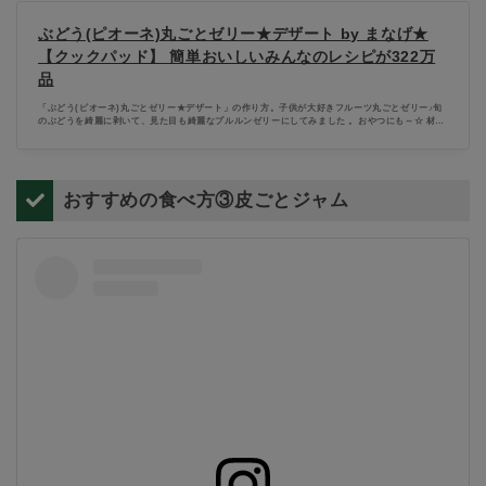
ぶどう(ピオーネ)丸ごとゼリー★デザート by まなげ★
【クックパッド】 簡単おいしいみんなのレシピが322万
品
「ぶどう(ピオーネ)丸ごとゼリー★デザート」の作り方。子供が大好きフルーツ丸ごとゼリー♪旬
のぶどうを綺麗に剥いて、見た目も綺麗なプルルンゼリーにしてみました 。おやつにも～☆ 材
料:大粒葡萄(今回ピオーネ)、粉ゼラチン、水..
おすすめの食べ方③皮ごとジャム