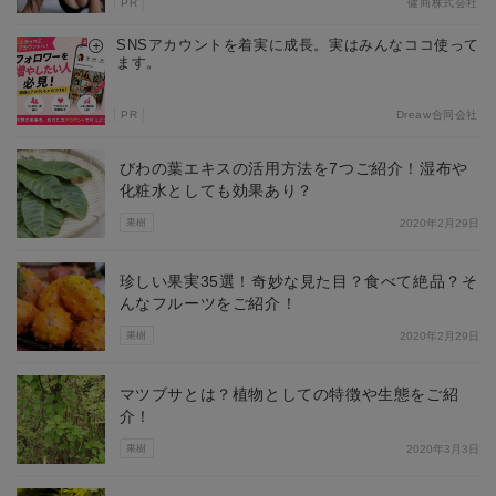
PR
健商株式会社
SNSアカウントを着実に成長。実はみんなココ使って
ます。
PR
Dreaw合同会社
びわの葉エキスの活用方法を7つご紹介！湿布や
化粧水としても効果あり？
果樹
2020年2月29日
珍しい果実35選！奇妙な見た目？食べて絶品？そ
んなフルーツをご紹介！
果樹
2020年2月29日
マツブサとは？植物としての特徴や生態をご紹
介！
果樹
2020年3月3日