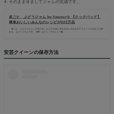
そのまま冷ましてジャムの完成です。
皮ごと ぶどうジャム by liqueur☆ 【クックパッド】
簡単おいしいみんなのレシピが322万品
「皮ごと ぶどうジャム」の作り方。ぶどうの皮に含まれるとされるポリフェノールを丸ごと摂
れる、ぶどうジャムです。 材料:ぶどう、グラニュー糖..
安芸クイーンの保存方法