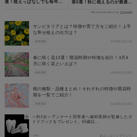
選！植えっぱなしでも毎年開
菜6選！秋に植えるのが最適な
花する花々を紹介！
秋植え野菜は？
Recommended by
サンビタリアとは？特徴や育て方をご紹介！上手
な寄せ植えの仕方は？
植物図鑑
2020年1月11日
春に咲く花13選！開花時期や特徴を紹介！3月4
月に咲く花といえば？
植物図鑑
2020年2月28日
桜の種類・品種まとめ！それぞれの特徴や開花時
期を一覧でご紹介！
植物図鑑
2020年2月28日
＜約1分＞アンケート回答者へ歯科医師が監修したガ
イドブックをプレゼント。65歳以...
PR
あんしんインプラント