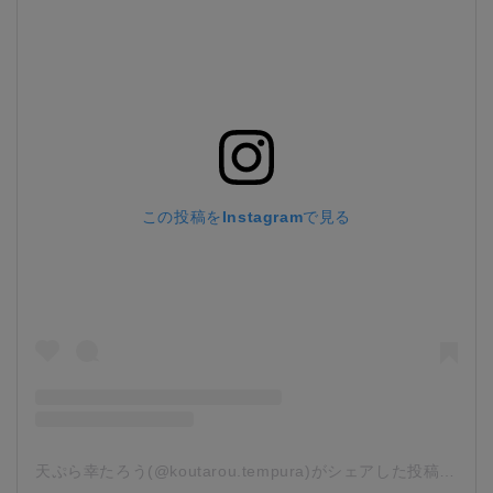
この投稿をInstagramで見る
天ぷら幸たろう(@koutarou.tempura)がシェアした投稿
-
202