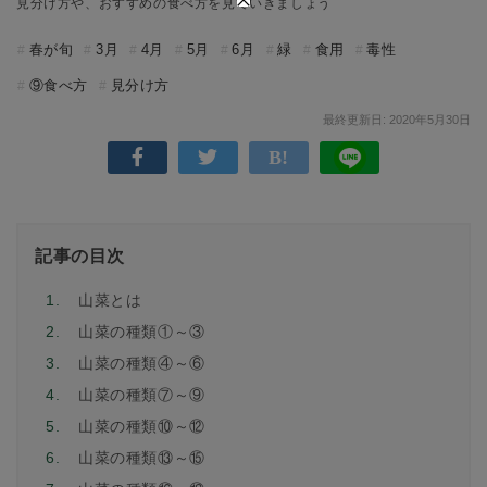
見分け方や、おすすめの食べ方を見ていきましょう
春が旬
3月
4月
5月
6月
緑
食用
毒性
⑨食べ方
見分け方
最終更新日: 2020年5月30日
記事の目次
1.
山菜とは
2.
山菜の種類①～③
3.
山菜の種類④～⑥
4.
山菜の種類⑦～⑨
5.
山菜の種類⑩～⑫
6.
山菜の種類⑬～⑮