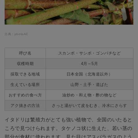
出典：photoAC
呼び名
スカンポ・サシボ・ゴンパチなど
収穫時期
4月～5月
採取できる地域
日本全国（北海道以外）
生えている場所
山野・土手・道ばた
おすすめの食べ方
油炒め・和え物・酢の物など
アク抜きの方法
さっと湯がいて皮をむき、冷水にさらす
イタドリは繁殖力がとても強い植物で、全国のいたると
ころで見つけられます。タケノコ状に生えた、若い茎の
部分が食材に使われます。見た目はアスパラガスのよう