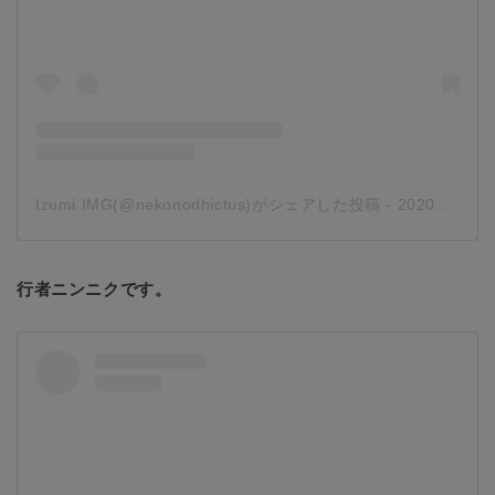
Izumi IMG(@nekonodhictus)がシェアした投稿
-
2020年 5月月21日午前6時08分PDT
行者ニンニクです。