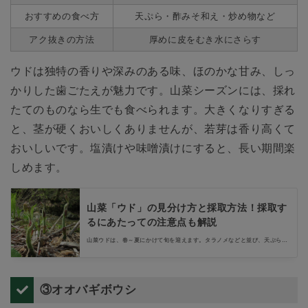
おすすめの食べ方
天ぷら・酢みそ和え・炒め物など
アク抜きの方法
厚めに皮をむき水にさらす
ウドは独特の香りや深みのある味、ほのかな甘み、しっ
かりした歯ごたえが魅力です。山菜シーズンには、採れ
たてのものなら生でも食べられます。大きくなりすぎる
と、茎が硬くおいしくありませんが、若芽は香り高くて
おいしいです。塩漬けや味噌漬けにすると、長い期間楽
しめます。
山菜「ウド」の見分け方と採取方法！採取す
るにあたっての注意点も解説
山菜ウドは、春～夏にかけて旬を迎えます。タラノメなどと並び、天ぷらな
どの食材にぴったりです。この記事では、山菜ウドの採り方や、間違えやす
い種類との見分け方を紹介します。紹介する見分け方を参考に、山登りのつ
いでに山菜取りも楽しんでみましょう。
③オオバギボウシ