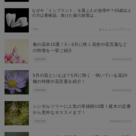
なぜ今「インプラント」を選ぶ人が急増中？65歳以上
の方は要確認。抜けた歯の放置は...
PR
あんしんインプラント
春の花木15選！3～5月に咲く花色や花言葉など
の特徴を一挙ご紹介
植物図鑑
2020年3月1日
5月の花といえば？5月に咲く・咲いている花20
種の特徴や花言葉を紹介！
植物図鑑
2020年3月3日
シンボルツリーに人気の常緑樹10選！庭木の定番
から意外なオススメまで！
植物図鑑
2020年3月12日