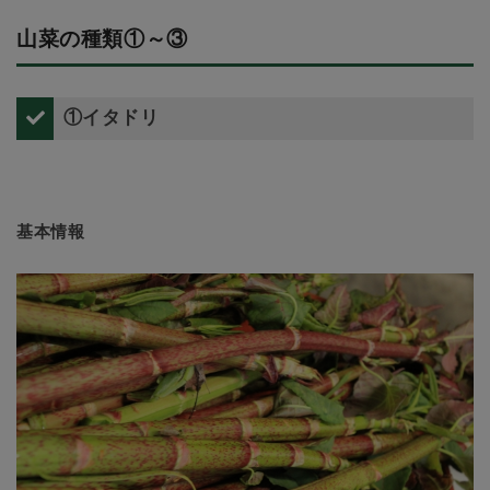
山菜の種類①～③
①イタドリ
基本情報