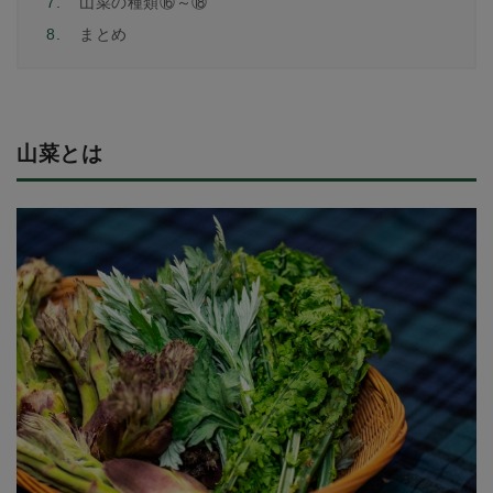
7.
山菜の種類⑯～⑱
8.
まとめ
山菜とは