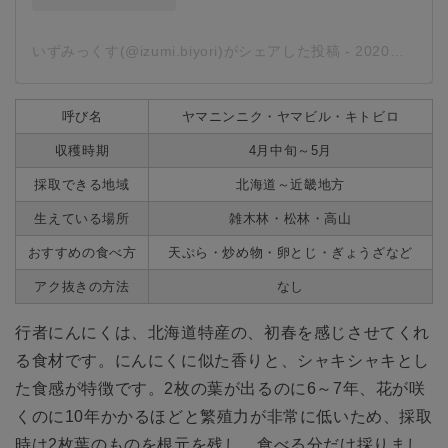
いずみっくす(@izumi.biyori)がシェアした投稿
-
2020年 5月月23日午前6時40分PDT
呼び名
ヤマニンニク・ヤマビル・キトビロ
収穫時期
4月中旬～5月
採取できる地域
北海道～近畿地方
生えている場所
雑木林・松林・高山
おすすめの食べ方
天ぷら・炒め物・卵とじ・ぎょうざなど
アク抜きの方法
なし
行者にんにくは、北海道特産の、初春を感じさせてくれ
る食材です。にんにくに似た香りと、シャキシャキとし
た食感が特徴です。2枚の葉が出るのに6～7年、花が咲
くのに10年かかるほどと繁殖力が非常に低いため、採取
時は2枚葉のものを根元を残し、食べる分だけ採りまし