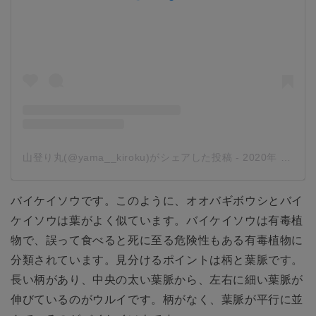
山登り丸(@yama__kiroku)がシェアした投稿
-
2020年 5月月6日午後5時04分PDT
バイケイソウです。このように、オオバギボウシとバイ
ケイソウは葉がよく似ています。バイケイソウは有毒植
物で、誤って食べると死に至る危険性もある有毒植物に
分類されています。見分けるポイントは柄と葉脈です。
長い柄があり、中央の太い葉脈から、左右に細い葉脈が
伸びているのがウルイです。柄がなく、葉脈が平行に並