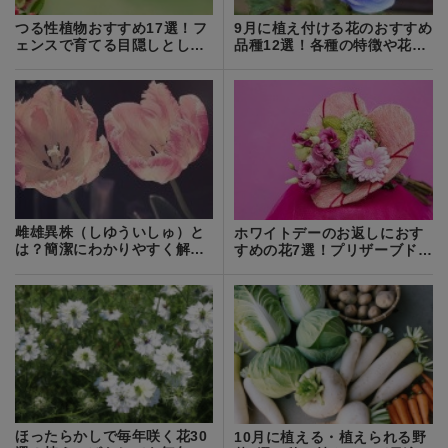
つる性植物おすすめ17選！フ
9月に植え付ける花のおすすめ
ェンスで育てる目隠しとして
品種12選！各種の特徴や花言
最適な品種は？
葉を紹介！
雌雄異株（しゆういしゅ）と
ホワイトデーのお返しにおす
は？簡潔にわかりやすく解
すめの花7選！プリザーブドフ
説！
ラワーなど！
ほったらかしで毎年咲く花30
10月に植える・植えられる野