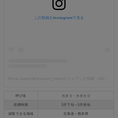
この投稿をInstagramで見る
Rural Japan(@iwaizumi_town)がシェアした投稿
-
2020年 5月月12日午後6時32分PDT
呼び名
カタコ・カタカゴ
収穫時期
3月下旬～5月初旬
採取できる地域
北海道～熊本県