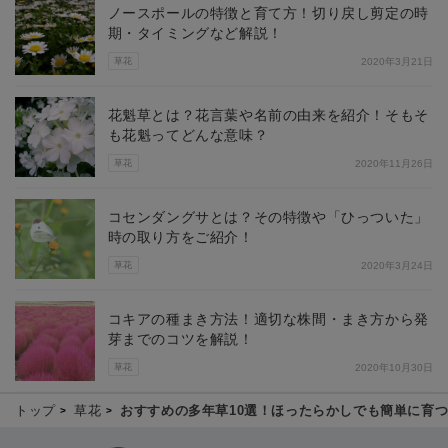
ノースポールの特徴と育て方！切り戻し剪定の時
期・タイミングなど解説！
草花
2020年3月21日
花魁草とは？花言葉や名前の由来を紹介！そもそ
も花魁ってどんな意味？
草花
2020年11月26日
コセンダングサとは？その特徴や「ひっついた」
時の取り方をご紹介！
草花
2020年3月24日
コキアの種まき方法！適切な株間・まき方から発
芽までのコツを解説！
草花
2020年10月30日
トップ
草花
おすすめの多年草10選！ほったらかしでも簡単に育