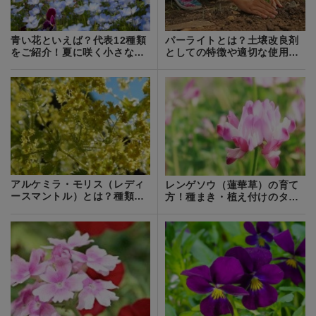
青い花といえば？代表12種類
パーライトとは？土壌改良剤
をご紹介！夏に咲く小さな青
としての特徴や適切な使用方
い花の名前は？
法をご紹介！
アルケミラ・モリス（レディ
レンゲソウ（蓮華草）の育て
ースマントル）とは？種類や
方！種まき・植え付けのタイ
特徴を紹介！
ミングは？