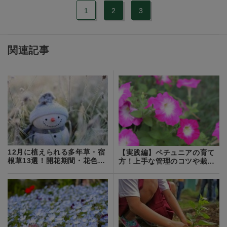
1
2
3
関連記事
12月に植えられる多年草・宿
【実践編】ペチュニアの育て
根草13選！開花期間・花色・
方！上手な管理のコツや栽培
草丈を紹介！
方法をご紹介！