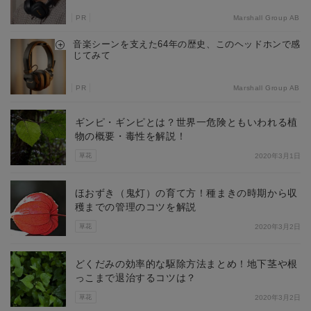
PR
Marshall Group AB
音楽シーンを支えた64年の歴史、このヘッドホンで感
じてみて
PR
Marshall Group AB
ギンピ・ギンピとは？世界一危険ともいわれる植
物の概要・毒性を解説！
草花
2020年3月1日
ほおずき（鬼灯）の育て方！種まきの時期から収
穫までの管理のコツを解説
草花
2020年3月2日
どくだみの効率的な駆除方法まとめ！地下茎や根
っこまで退治するコツは？
草花
2020年3月2日