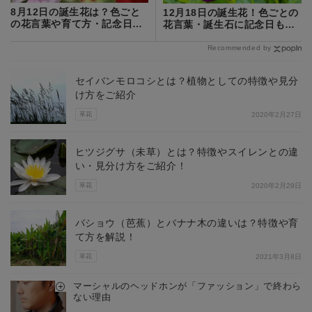
8月12日の誕生花は？色ごと
12月18日の誕生花！色ごとの
の花言葉や育て方・記念日も
花言葉・誕生石に記念日もご
ご紹介！
紹介！
Recommended by
セイバンモロコシとは？植物としての特徴や見分
け方をご紹介
草花
2020年2月27日
ヒツジグサ（未草）とは？特徴やスイレンとの違
い・見分け方をご紹介！
草花
2020年2月29日
バショウ（芭蕉）とバナナ木の違いは？特徴や育
て方を解説！
草花
2021年3月8日
マーシャルのヘッドホンが「ファッション」で終わら
ない理由