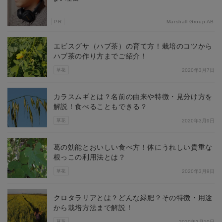
PR
Marshall Group AB
エビスグサ（ハブ茶）の育て方！栽培のコツから
ハブ茶の作り方までご紹介！
草花
2020年3月7日
カラスムギとは？名前の由来や特徴・見分け方を
解説！食べることもできる？
草花
2020年3月9日
葛の効能とおいしい食べ方！体にうれしい貴重な
根っこの利用法とは？
草花
2020年3月9日
クロタラリアとは？どんな緑肥？その特徴・用途
から栽培方法まで解説！
草花
2020年3月10日