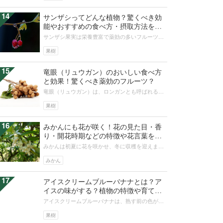
14
サンザシってどんな植物？驚くべき効
能やおすすめの食べ方・摂取方法を紹
介！
サンザシ果実は栄養豊富で薬効の多いフルーツで
す。サンザシの生薬としての働き、健康効果を引
きだすためのサンザシ酒の飲み方や作...
果樹
15
竜眼（リュウガン）のおいしい食べ方
と効果！驚くべき薬効のフルーツ？
竜眼（リュウガン）は、ロンガンとも呼ばれる果
樹です。主にドライフルーツとしての食べ方が一
般的ですが、薬用としても利用されま...
果樹
16
みかんにも花が咲く！花の見た目・香
り・開花時期などの特徴や花言葉を紹
介
みかんは初夏に花を咲かせ、冬に収穫を迎えま
す。みかんの花は派手さはありませんが、白く清
楚な雰囲気と甘美な香りがとても魅力的...
みかん
17
アイスクリームブルーバナナとは？ア
イスの味がする？植物の特徴や育て
方！
アイスクリームブルーバナナは、熟す前の色が青
銀色をしている珍しい品種のバナナです。名前の
とおり、果実がアイスクリームのよう...
果樹