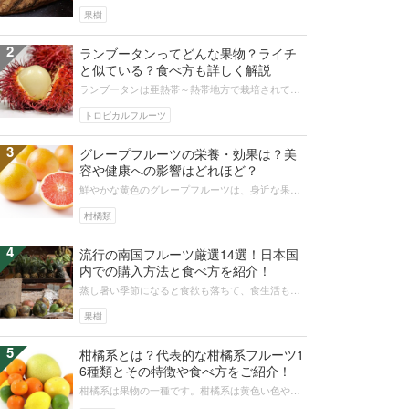
は木にはならないよと思った方、必見です。不思
議な果実、タマリロの特徴や食べ方を...
果樹
2
ランブータンってどんな果物？ライチ
と似ている？食べ方も詳しく解説
ランブータンは亜熱帯～熱帯地方で栽培されてい
る果物です。見た目がユニークで、一度見たら忘
れられないかもしれません。ランブー...
トロピカルフルーツ
3
グレープフルーツの栄養・効果は？美
容や健康への影響はどれほど？
鮮やかな黄色のグレープフルーツは、身近な果物
のひとつです。柑橘系には豊富なビタミン類など
が含まれており、グレープフルーツも...
柑橘類
4
流行の南国フルーツ厳選14選！日本国
内での購入方法と食べ方を紹介！
蒸し暑い季節になると食欲も落ちて、食生活も乱
れがち…そんなときにおすすめなのが、おいしい
南国フルーツです。SNS映えな珍し...
果樹
5
柑橘系とは？代表的な柑橘系フルーツ1
6種類とその特徴や食べ方をご紹介！
柑橘系は果物の一種です。柑橘系は黄色い色やオ
レンジ色、サイズも大きなものや小さなものさま