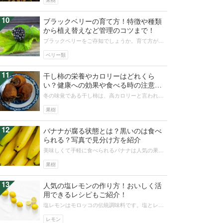
果樹
10
ブラックベリーの育て方！特徴や種類
から植え替えなど管理のコツまで！
ブラックベリーをご存知でしょうか。育て方が簡
単で栄養価の高いジャムを作れるということで、
人気上昇中の果実です。今回はブラッ...
ベリー類
11
干し柿の栄養やカロリーはどれくら
い？健康への効果や食べる時の注意点
をご紹介！
冬の味覚である干し柿は、高カロリーと言われま
すが子供でも食べやすく、栄養豊富で健康や美容
にいい食べ物です。しかし実際のとこ...
果樹
12
バナナが腐る状態とは？黒いのは食べ
られる？写真で見分け方を紹介
美味しくて手軽に食べられるバナナは人気の果物
ですが、黒く変色していると食べてよいのか迷う
ことがあります。そこで、バナナが腐...
果樹
13
人気の塩レモンの作り方！おいしく活
用できるレシピもご紹介！
塩レモンはモロッコの伝統調味料です。塩とレモ
ンを漬けるだけの簡単な作り方にもかかわらず、
その味わいは奥深く、料理にやさしい...
レモン