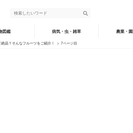
物図鑑
病気・虫・雑草
農業・園
て絶品？そんなフルーツをご紹介！
7ページ目