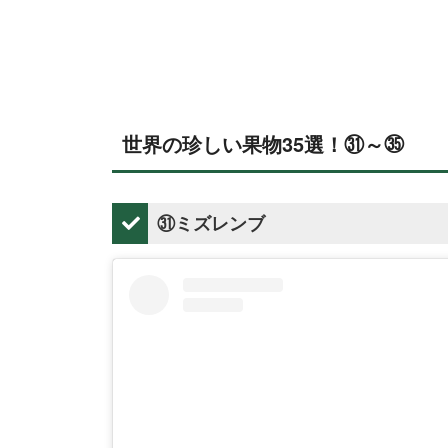
世界の珍しい果物35選！㉛～㉟
㉛ミズレンブ