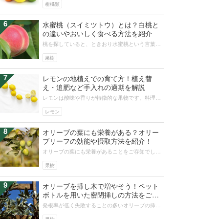
ざまです。今回の記事では、16種類...
柑橘類
6
水蜜桃（スイミツトウ）とは？白桃と
の違いやおいしく食べる方法を紹介
桃を探していると、ときおり水蜜桃という言葉を
耳にします。水蜜桃とはどんな桃なのか、その品
種や白桃との違いが気になる方も多い...
果樹
7
レモンの地植えでの育て方！植え替
え・追肥など手入れの適期を解説
レモンは酸味や香りが特徴的な果物です。料理や
ジュース、調味料としても大活躍します。育て方
は難しくありません。家庭菜園で育て...
レモン
8
オリーブの葉にも栄養がある？オリー
ブリーフの効能や摂取方法を紹介！
オリーブの葉にも栄養があることをご存知でしょ
うか？オリーブの葉にはポリフェノールなど優れ
た成分が多く含まれ、さまざまな効能...
果樹
9
オリーブを挿し木で増やそう！ペット
ボトルを用いた密閉挿しの方法をご紹
介！
発根率が低く失敗することの多いオリーブの挿し
木の中でも、成功率が高くペットボトルを使用し
簡単に出来る密閉挿しのやり方につい...