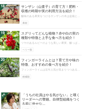
18
サンザシ（山査子）の育て方！肥料・
収穫の時期や実の利用方法を紹介！
酸味のある果実をつけるサンザシの木は盆栽とし
ても人気です。寒さにも強いので育て方は簡単で
す。そんなサンザシの種まき、肥料、...
果樹
19
スグリってどんな植物？赤や白の実の
種類や特徴と上手な食べ方を紹介！
ツヤのあるルビーのような美しい果実、酸っぱい
スグリの実は甘いケーキや肉料理のアクセントと
して活躍します。宝石のような赤スグ...
ベリー類
20
フィンガーライムとは？育て方や味の
特徴、おすすめの食べ方を紹介！
フィンガーライムは近年人気が高まりつつある果
物です。大きい親指のような、細いラグビーボー
ルのような特徴的な形をしています。...
柑橘類
「うちの社員はやる気がない」と嘆く
リーダーへの警鐘。自律型組織をつく
る前に外せな...