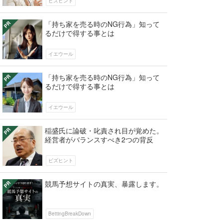
ビズヒント
「持ち家を売る時のNG行為」知って
るだけで得する事とは
イエウール
「持ち家を売る時のNG行為」知って
るだけで得する事とは
イエウール
稲盛氏に論破・叱責され目が覚めた。
経営者がバランスすべき2つの背反
ビズヒント
競馬予想サイトの真実、暴露します。
BettingBreakDown