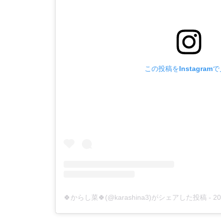
この投稿をInstagram
🍀からし菜🍀(@karashina3)がシェアした投稿
-
2