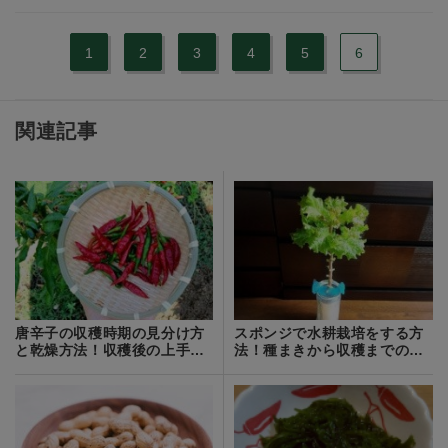
1
2
3
4
5
6
関連記事
唐辛子の収穫時期の見分け方
スポンジで水耕栽培をする方
と乾燥方法！収穫後の上手な
法！種まきから収穫までの流
保存方法とは？
れをご紹介！