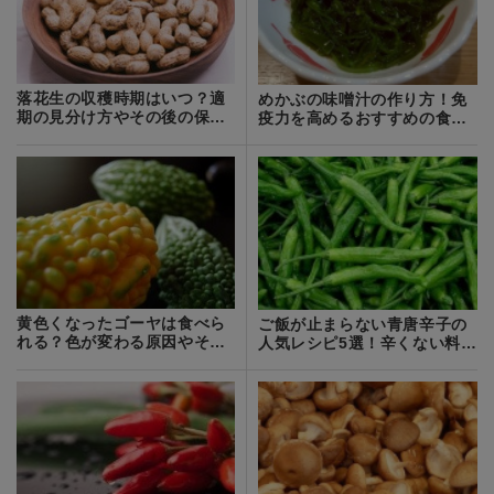
落花生の収穫時期はいつ？適
めかぶの味噌汁の作り方！免
期の見分け方やその後の保存
疫力を高めるおすすめの食べ
方法を解説！
合わせも紹介！
黄色くなったゴーヤは食べら
ご飯が止まらない青唐辛子の
れる？色が変わる原因やその
人気レシピ5選！辛くない料理
場合のレシピを解説！
も紹介