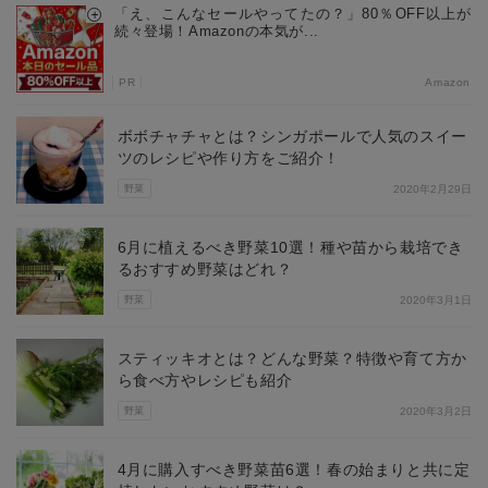
「え、こんなセールやってたの？」80％OFF以上が
続々登場！Amazonの本気が...
PR
Amazon
ボボチャチャとは？シンガポールで人気のスイー
ツのレシピや作り方をご紹介！
野菜
2020年2月29日
6月に植えるべき野菜10選！種や苗から栽培でき
るおすすめ野菜はどれ？
野菜
2020年3月1日
スティッキオとは？どんな野菜？特徴や育て方か
ら食べ方やレシピも紹介
野菜
2020年3月2日
4月に購入すべき野菜苗6選！春の始まりと共に定