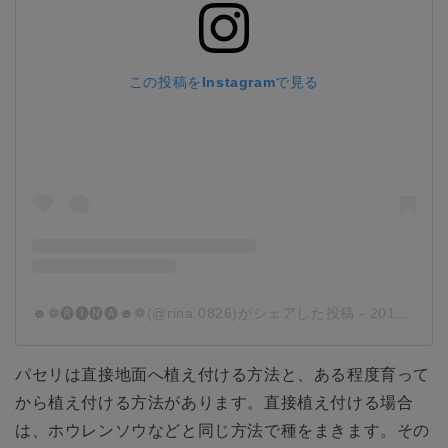
この投稿をInstagramで見る
☻❁🅡🅘🅝🅐☻❁(@rina.0826)がシェアした投稿
-
2019年 6月月14日午前12時56分PDT
パセリは直接地面へ植え付ける方法と、ある程度育って
から植え付ける方法があります。直接植え付ける場合
は、ホウレンソウなどと同じ方法で種をまきます。その