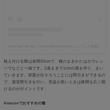
terra hair design * ranko(@terranko)がシェアした投稿
-
201
植え付ける際は条間30cmで、種のまきかたはホウレン
ソウなどと一緒です。2条まきで1cmの溝を作り、まい
ていきます。双葉が出そろうことには間引きができるの
で、適宜間引きを行い、気温が高いときは株間を広く開
けるのがポイントです。
Amazonでおすすめの種