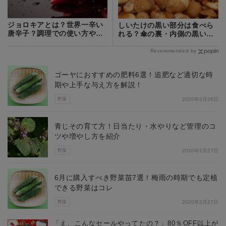
ジョロキアとは？世界一辛い
しいたけの黒い部分は食べら
唐辛子？調理での使い方や食
れる？傘の裏・内側の黒い斑
べ方をご紹介！
点の原因は何？
Recommended by
ゴーヤにおすすめの肥料6選！追肥など適切な時
期や上手な与え方を解説！
野菜
2020年2月26日
青じその育て方！日当たり・水やりなど管理のコ
ツや増やし方を紹介
野菜
2020年2月27日
6月に購入すべき野菜苗7選！梅雨の時期でも定植
できる野菜はコレ
野菜
2020年2月27日
「え、こんなセールやってたの？」80％OFF以上が