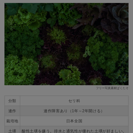
フリー写真素材ぱくたそ
分類
セリ科
連作
連作障害あり（1年～2年開ける）
栽培地
日本全国
土壌
酸性土壌を嫌う。排水と通気性が優れた土壌が好ましい。