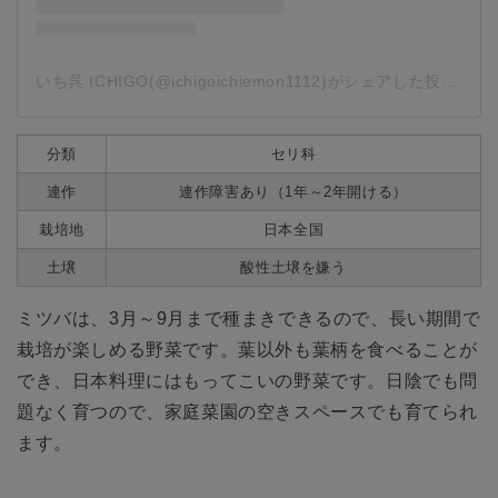
いち呉 ICHIGO(@ichigoichiemon1112)がシェアした投稿
-
20
分類
セリ科
連作
連作障害あり（1年～2年開ける）
栽培地
日本全国
土壌
酸性土壌を嫌う
ミツバは、3月～9月まで種まきできるので、長い期間で
栽培が楽しめる野菜です。葉以外も葉柄を食べることが
でき、日本料理にはもってこいの野菜です。日陰でも問
題なく育つので、家庭菜園の空きスペースでも育てられ
ます。