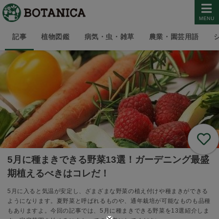
MENU
記事
植物図鑑
病気・虫・雑草
農業・園芸用語
5月に種まきできる野菜13選！ガーデニング最盛
期植えるべきはコレだ！
5月に入ると気温が安定し、ざまざまな野菜の植え付けや種まきができる
ようになります。夏野菜と呼ばれるものや、通年栽培が可能なものも品種
もありますよ。今回の記事では、5月に種まきできる野菜を13選紹介しま