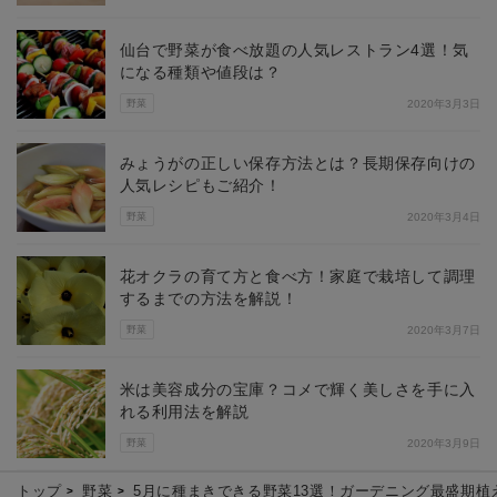
仙台で野菜が食べ放題の人気レストラン4選！気
になる種類や値段は？
野菜
2020年3月3日
みょうがの正しい保存方法とは？長期保存向けの
人気レシピもご紹介！
野菜
2020年3月4日
花オクラの育て方と食べ方！家庭で栽培して調理
するまでの方法を解説！
野菜
2020年3月7日
米は美容成分の宝庫？コメで輝く美しさを手に入
れる利用法を解説
野菜
2020年3月9日
トップ
野菜
5月に種まきできる野菜13選！ガーデニング最盛期植