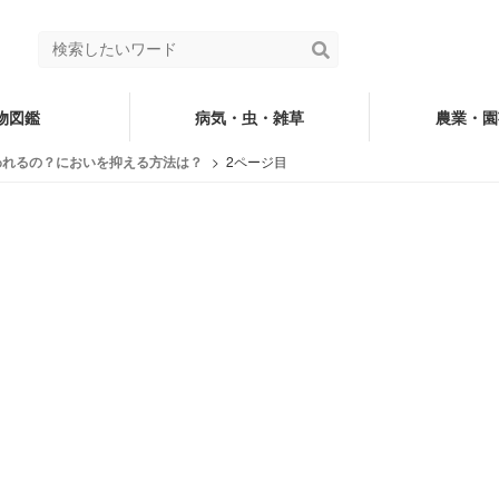
物図鑑
病気・虫・雑草
農業・園
われるの？においを抑える方法は？
2ページ目