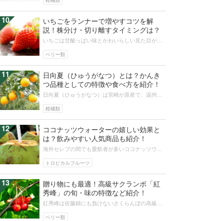
柑橘類
10
いちごをランナーで増やすコツを解
説！株分け・切り離すタイミングは？
いちごは甘酸っぱい味とかわいらしい見た目が特
徴で、フルーツのなかでも人気があります。育て
方も簡単でランナーを次々と伸ばして...
ベリー類
11
日向夏（ひゅうがなつ）とは？かんき
つ品種としての特徴や食べ方を紹介！
日向夏（ひゅうがなつ）は宮崎が原産で、温州み
かんに比べて一回りほど大きいかんきつ品種で
す。レモンのように黄色くて、中の白い...
柑橘類
12
ココナッツウォーターの嬉しい効果と
は？飲みやすい人気商品も紹介！
海外セレブの間でも愛飲者が多いココナッツウォ
ーターは、美容だけでなく健康維持や栄養補給に
もなるおすすめドリンクです。そこで...
トロピカルフルーツ
13
贈り物にも最適！高級サクランボ「紅
秀峰」の旬・味の特徴など紹介！
紅秀峰は佐藤錦にも負けないさくらんぼの高級品
種です。そんな紅秀峰ですが、まだまだ知名度は
そこまで高くありません。本記事では...
ベリー類