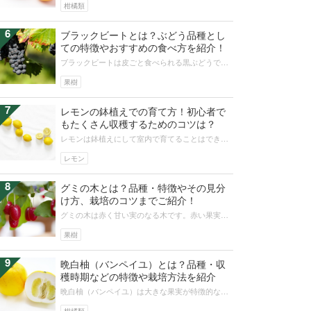
が含まれており、グレープフルーツも...
柑橘類
6
ブラックビートとは？ぶどう品種とし
ての特徴やおすすめの食べ方を紹介！
ブラックビートは皮ごと食べられる黒ぶどうで
す。丸く大粒の果実は酸味と甘みのバランスがほ
どよく、あっさりした味です。まだ産地...
果樹
7
レモンの鉢植えでの育て方！初心者で
もたくさん収穫するためのコツは？
レモンは鉢植えにして室内で育てることはできる
のでしょうか。できたとしても鉢植えやプランタ
ーでは実はたくさんできないのではな...
レモン
8
グミの木とは？品種・特徴やその見分
け方、栽培のコツまでご紹介！
グミの木は赤く甘い実のなる木です。赤い果実は
食用になりますが市販されることはありません。
公園樹や庭木として多く育てられてい...
果樹
9
晩白柚（バンペイユ）とは？品種・収
穫時期などの特徴や栽培方法を紹介
晩白柚（バンペイユ）は大きな果実が特徴的なミ
カン科の果樹です。果実は食用だけでなく、加工
品に利用されるほか、贈答品にもなり...