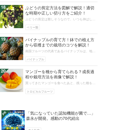
18
ぶどうの剪定方法を図解で解説！適切
な時期や正しい切り方をご紹介！
ぶどうの剪定は難しそうなので、いつも伸ばしっ
ぱなしという方も多いのではないでしょうか？正
しい剪定を覚えると、秋にはおいしい...
ベリー類
19
パイナップルの育て方！鉢での植え方
から収穫までの栽培のコツを解説！
南国フルーツの代表であるパイナップルは、地植
えから鉢植えまで育て方にもいろいろあります。
そこで初めてのパイナップル栽培でも...
パイナップル
20
マンゴーを種から育てられる？成長過
程や栽培方法を画像で解説！
買ってきたマンゴーを食べたあと、残った種を育
てられないかと思う方は少なくないでしょう。マ
ンゴーといえば苗が一般的ですが、家...
トロピカルフルーツ
「気になっていた認知機能が菌で…」
森永が開発。感動の70代続出