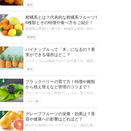
がたくさんあります。変わった見た目や、エキゾ
チックなにおい、トロピカルな味わい...
果樹
2
柑橘系とは？代表的な柑橘系フルーツ1
6種類とその特徴や食べ方をご紹介！
柑橘系は果物の一種です。柑橘系は黄色い色やオ
レンジ色、サイズも大きなものや小さなものさま
ざまです。今回の記事では、16種類...
柑橘類
3
パイナップルって「木」になるの？果
実ができる場所はどこ？
パイナップルは南国フルーツの代表です。南国フ
ルーツは木になる印象が強めですが、木になるパ
イナップルの画像は見かけられません...
果樹
4
ブラックベリーの育て方！特徴や種類
から植え替えなど管理のコツまで！
ブラックベリーをご存知でしょうか。育て方が簡
単で栄養価の高いジャムを作れるということで、
人気上昇中の果実です。今回はブラッ...
ベリー類
5
グレープフルーツの栄養・効果は？美
容や健康への影響はどれほど？
鮮やかな黄色のグレープフルーツは、身近な果物
のひとつです。柑橘系には豊富なビタミン類など