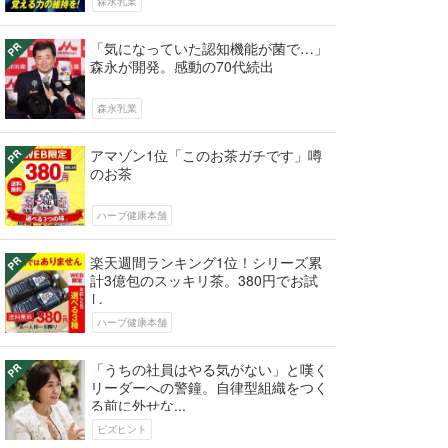
森永乳業
「気になっていた認知機能が菌で…」
森永が開発。感動の70代続出
森永乳業
アマゾン1位「このお茶ガチです」噂
のお茶
ハーブ健康本舗
楽天週間ランキング1位！シリーズ累
計3億包のスッキリ茶。380円でお試
し
ハーブ健康本舗
「うちの社員はやる気がない」と嘆く
リーダーへの警鐘。自律型組織をつく
る前に外せな...
ビズヒント