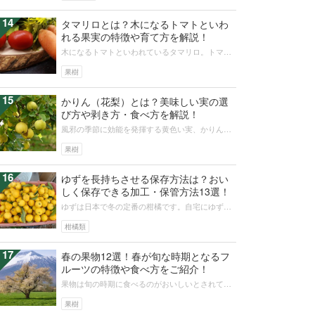
14
タマリロとは？木になるトマトといわ
れる果実の特徴や育て方を解説！
木になるトマトといわれているタマリロ。トマト
は木にはならないよと思った方、必見です。不思
議な果実、タマリロの特徴や食べ方を...
果樹
15
かりん（花梨）とは？美味しい実の選
び方や剥き方・食べ方を解説！
風邪の季節に効能を発揮する黄色い実、かりんの
果物としての特徴や食べ方はなぜか広く知られて
いません。果物としての特徴、選び方...
果樹
16
ゆずを長持ちさせる保存方法は？おい
しく保存できる加工・保管方法13選！
ゆずは日本で冬の定番の柑橘です。自宅にゆずの
木がある方はたくさん穫れたゆずの保存、保管に
困ったことはありませんか？今回はゆ...
柑橘類
17
春の果物12選！春が旬な時期となるフ
ルーツの特徴や食べ方をご紹介！
果物は旬の時期に食べるのがおいしいとされてい
ます。さて、春の果物には一体どのようなものが
あるのでしょうか。なかには、この時...
果樹