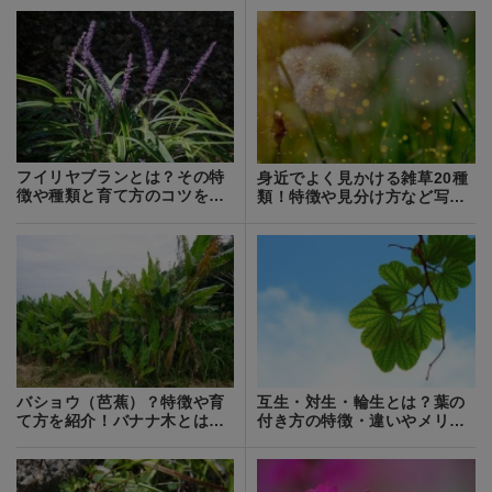
フイリヤブランとは？その特
身近でよく見かける雑草20種
徴や種類と育て方のコツをご
類！特徴や見分け方など写真
紹介！
付きで紹介！
バショウ（芭蕉）？特徴や育
互生・対生・輪生とは？葉の
て方を紹介！バナナ木とはど
付き方の特徴・違いやメリッ
う違う？
トを解説！