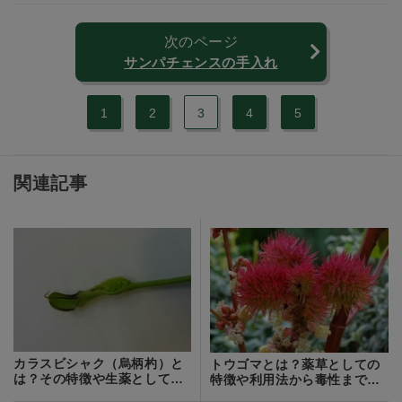
次のページ
サンパチェンスの手入れ
1
2
3
4
5
関連記事
カラスビシャク（烏柄杓）と
トウゴマとは？薬草としての
は？その特徴や生薬としての
特徴や利用法から毒性までを
効果をご紹介！
ご紹介！