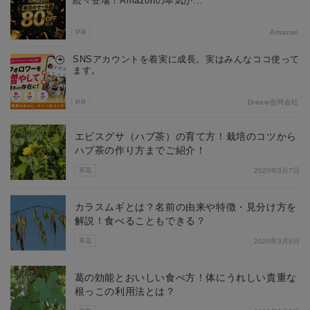
続々登場！Amazonの本気が...
PR
Amazon
SNSアカウントを着実に成長。実はみんなココ使って
ます。
PR
Dreaw合同会社
エビスグサ（ハブ茶）の育て方！栽培のコツから
ハブ茶の作り方までご紹介！
草花
2020年3月7日
カラスムギとは？名前の由来や特徴・見分け方を
解説！食べることもできる？
草花
2020年3月9日
葛の効能とおいしい食べ方！体にうれしい貴重な
根っこの利用法とは？