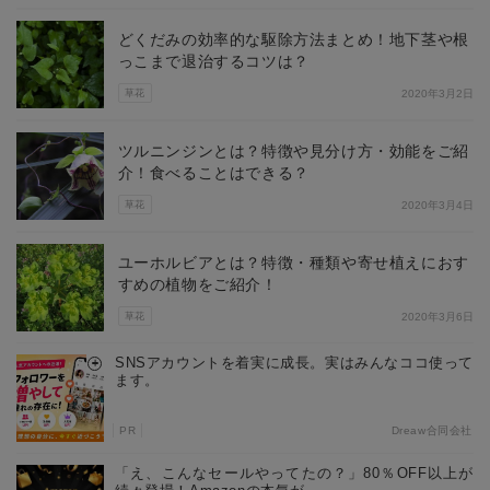
どくだみの効率的な駆除方法まとめ！地下茎や根
っこまで退治するコツは？
草花
2020年3月2日
ツルニンジンとは？特徴や見分け方・効能をご紹
介！食べることはできる？
草花
2020年3月4日
ユーホルビアとは？特徴・種類や寄せ植えにおす
すめの植物をご紹介！
草花
2020年3月6日
SNSアカウントを着実に成長。実はみんなココ使って
ます。
PR
Dreaw合同会社
「え、こんなセールやってたの？」80％OFF以上が