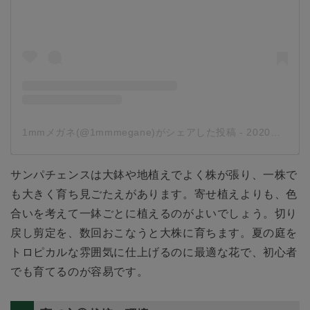
1mmメガネ(@1mmmegane)がシェアした投稿
-
2020年 4月月19日午後4時21分PDT
サンパチェンスは大鉢や地植えでよく株が張り、一株で
も大きく育ち見ごたえがあります。寄せ植えよりも、色
合いを考えて一鉢ごとに植えるのがよいでしょう。切り
戻し剪定を、数回おこなうと大株に育ちます。夏の庭を
トロピカルな雰囲気に仕上げるのに最適な花で、初心者
でも育てるのが容易です。