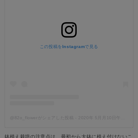
この投稿をInstagramで見る
@82o_flowerがシェアした投稿
-
2020年 5月月10日午後7時03分PDT
鉢植え栽培の注意点は、最初から大鉢に植え付けないこ