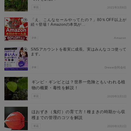
草花
2021年3月8日
「え、こんなセールやってたの？」80％OFF以上が
続々登場！Amazonの本気が...
PR
Amazon
SNSアカウントを着実に成長。実はみんなココ使って
ます。
PR
Dreaw合同会社
ギンピ・ギンピとは？世界一危険ともいわれる植
物の概要・毒性を解説！
草花
2020年3月1日
ほおずき（鬼灯）の育て方！種まきの時期から収
穫までの管理のコツを解説
草花
2020年3月2日