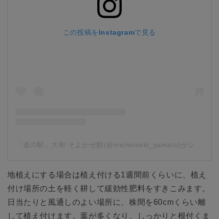
この投稿をInstagramで見る
「道の駅」大和 そよかぜ館(@michinoeki_yamato)がシェアした投稿
地植えにする場合は植え付ける1週間前くらいに、植え
付け場所の土を軽く耕して緩効性肥料をすきこみます。
日当たりと風通しのよい場所に、株間を60cmくらい離
して植え付けます。葉が多くなり、しっかりと根付くま