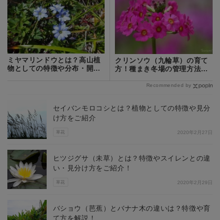
ミヤマリンドウとは？高山植
クリンソウ（九輪草）の育て
物としての特徴や分布・開花
方！種まき冬場の管理方法な
時期を紹介！
どをご紹介！
Recommended by
セイバンモロコシとは？植物としての特徴や見分
け方をご紹介
草花
2020年2月27日
ヒツジグサ（未草）とは？特徴やスイレンとの違
い・見分け方をご紹介！
草花
2020年2月29日
バショウ（芭蕉）とバナナ木の違いは？特徴や育
て方を解説！