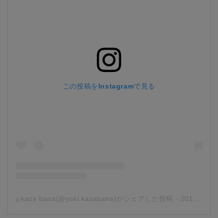
この投稿をInstagramで見る
y.kaza bana(@yuki.kazabana)がシェアした投稿
-
2019年 7月月1日午前12時14分PDT