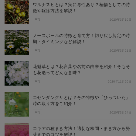
ワルナスビとは？実に毒性あり？植物としての特
徴や駆除方法を解説！
草花
2020年3月19日
ノースポールの特徴と育て方！切り戻し剪定の時
期・タイミングなど解説！
草花
2020年3月21日
花魁草とは？花言葉や名前の由来を紹介！そもそ
も花魁ってどんな意味？
草花
2020年11月26日
コセンダングサとは？その特徴や「ひっついた」
時の取り方をご紹介！
草花
2020年3月24日
コキアの種まき方法！適切な株間・まき方から発
芽までのコツを解説！