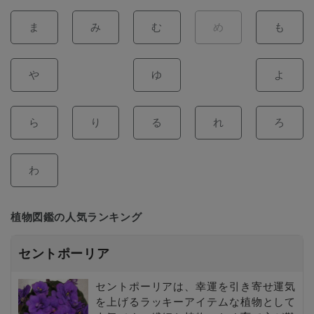
ま
み
む
め
も
や
ゆ
よ
ら
り
る
れ
ろ
わ
植物図鑑の人気ランキング
セントポーリア
セントポーリアは、幸運を引き寄せ運気
を上げるラッキーアイテムな植物として