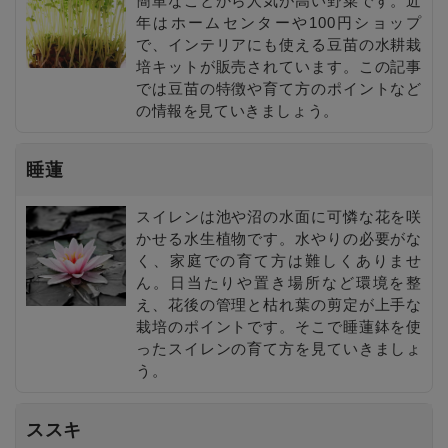
簡単なことから人気が高い野菜です。近
年はホームセンターや100円ショップ
で、インテリアにも使える豆苗の水耕栽
培キットが販売されています。この記事
では豆苗の特徴や育て方のポイントなど
の情報を見ていきましょう。
睡蓮
スイレンは池や沼の水面に可憐な花を咲
かせる水生植物です。水やりの必要がな
く、家庭での育て方は難しくありませ
ん。日当たりや置き場所など環境を整
え、花後の管理と枯れ葉の剪定が上手な
栽培のポイントです。そこで睡蓮鉢を使
ったスイレンの育て方を見ていきましょ
う。
ススキ