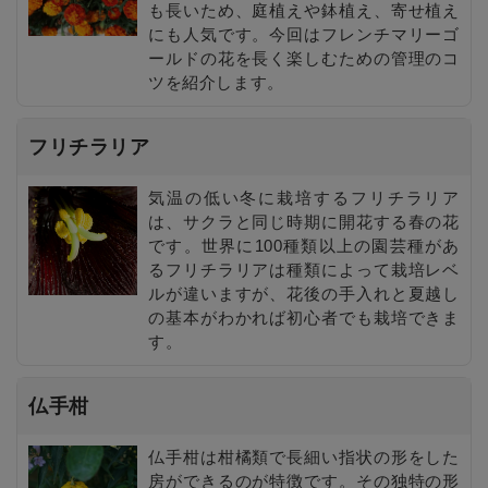
も長いため、庭植えや鉢植え、寄せ植え
にも人気です。今回はフレンチマリーゴ
ールドの花を長く楽しむための管理のコ
ツを紹介します。
フリチラリア
気温の低い冬に栽培するフリチラリア
は、サクラと同じ時期に開花する春の花
です。世界に100種類以上の園芸種があ
るフリチラリアは種類によって栽培レベ
ルが違いますが、花後の手入れと夏越し
の基本がわかれば初心者でも栽培できま
す。
仏手柑
仏手柑は柑橘類で長細い指状の形をした
房ができるのが特徴です。その独特の形