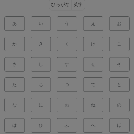
ひらがな
英字
あ
い
う
え
お
か
き
く
け
こ
さ
し
す
せ
そ
た
ち
つ
て
と
な
に
ぬ
ね
の
は
ひ
ふ
へ
ほ