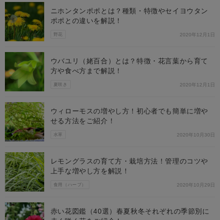
ニホンタンポポとは？種類・特徴やセイヨウタン
ポポとの違いを解説！
野花
2020年12月1日
ウバユリ（姥百合）とは？特徴・花言葉から育て
方や食べ方まで解説！
夏咲き
2020年12月1日
ウィローモスの増やし方！初心者でも簡単に増や
せる方法をご紹介！
水草
2020年10月30日
レモングラスの育て方・栽培方法！管理のコツや
上手な増やし方を解説！
食用（ハーブ）
2020年10月29日
赤い花図鑑（40選）春夏秋冬それぞれの季節別に