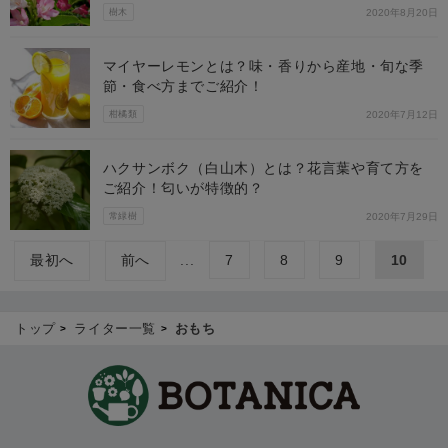
樹木
2020年8月20日
マイヤーレモンとは？味・香りから産地・旬な季
節・食べ方までご紹介！
柑橘類
2020年7月12日
ハクサンボク（白山木）とは？花言葉や育て方を
ご紹介！匂いが特徴的？
常緑樹
2020年7月29日
最初へ
前へ
...
7
8
9
10
トップ
ライター一覧
おもち