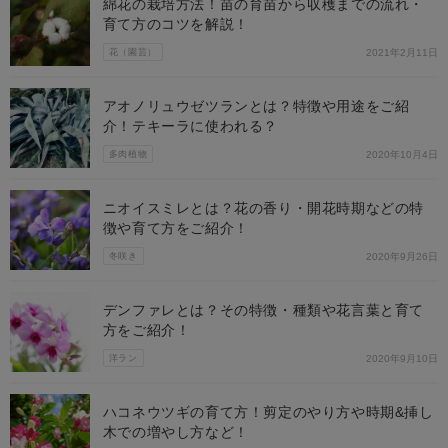
綿花の栽培方法！苗の育苗から収穫までの流れ・
育て方のコツを解説！
花（園芸）
2021年2月11日
アオノリュウゼツランとは？特徴や用途をご紹
介！テキーラに使われる？
多肉植物
2020年10月4日
ニオイスミレとは？花の香り・開花時期などの特
徴や育て方をご紹介！
冬咲き
2020年9月26日
デンファレとは？その特徴・種類や花言葉と育て
方をご紹介！
洋ラン
2020年9月10日
ハコネウツギの育て方！剪定のやり方や時期&挿し
木での増やし方など！