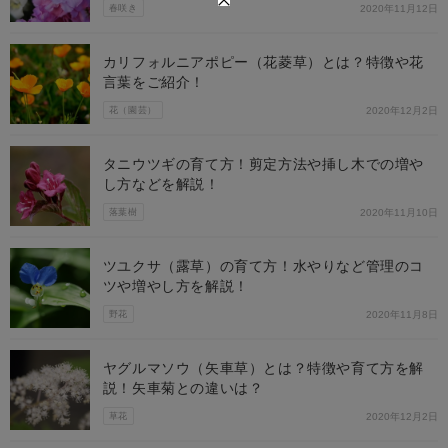
春咲き
2020年11月12日
カリフォルニアポピー（花菱草）とは？特徴や花
言葉をご紹介！
花（園芸）
2020年12月2日
タニウツギの育て方！剪定方法や挿し木での増や
し方などを解説！
落葉樹
2020年11月10日
ツユクサ（露草）の育て方！水やりなど管理のコ
ツや増やし方を解説！
野花
2020年11月8日
ヤグルマソウ（矢車草）とは？特徴や育て方を解
説！矢車菊との違いは？
草花
2020年12月2日