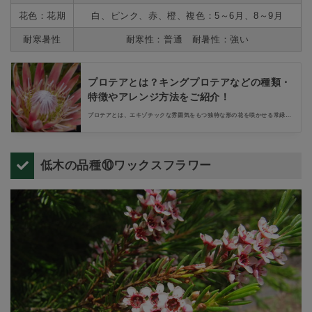
花色：花期
白、ピンク、赤、橙、複色：5～6月、8～9月
耐寒暑性
耐寒性：普通 耐暑性：強い
プロテアとは？キングプロテアなどの種類・
特徴やアレンジ方法をご紹介！
プロテアとは、エキゾチックな雰囲気をもつ独特な形の花を咲かせる常緑低
木です。存在感の強い花は、切り花やドライフラワーなどにアレンジして、
ひと味違ったインテリアとして楽しまれています。今回はプロテアの種類や
特徴、フラワーアレンジメントの方法についてご紹介します。
低木の品種⑩ワックスフラワー