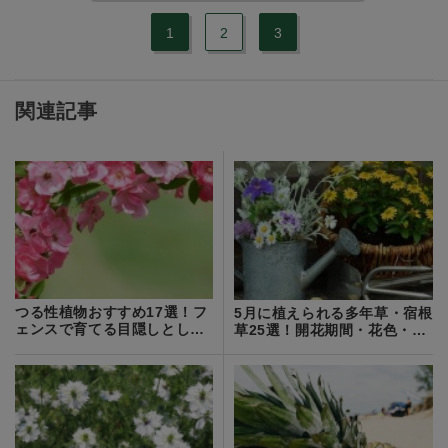
1
2
3
関連記事
つる性植物おすすめ17選！フ
5月に植えられる多年草・宿根
ェンスで育てる目隠しとして
草25選！開花期間・花色・草
最適な品種は？
丈を紹介！