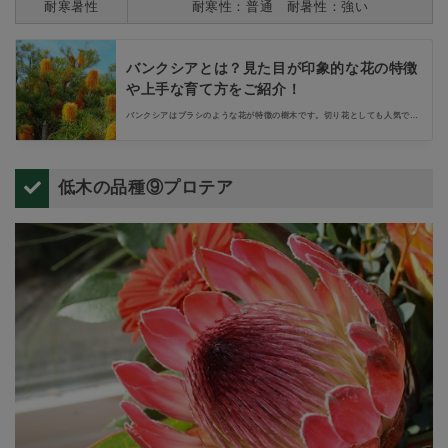
耐寒暑性
耐寒性：普通 耐暑性：強い
バンクシアとは？見た目が印象的な花の特徴
や上手な育て方をご紹介！
バンクシアはブラシのような花が特徴の樹木です。切り花としても人気です
が、個性的でめずらしい庭木としても園芸好きの間で注目を集めています。
オーストラリア原産ならではのユニークな特徴と、日本で育てやすいバンク
シアの品種、耐寒性や育て方のポイントなどをご紹介します！
低木の品種⑨プロテア