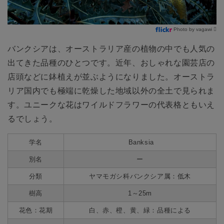
Photo by vagawi 
バンクシアは、オーストラリア産の植物の中でも人気の
出てきた品種のひとつです。近年、おしゃれな園芸店の
店頭などに鉢植えが並ぶようになりました。オーストラ
リア国内でも極端に乾燥した地域以外の全土で見られま
す。ユニークな花はワイルドフラワーの代表格ともいえ
るでしょう。
学名
Banksia
別名
ー
分類
ヤマモガシ科バンクシア属：低木
樹高
1～25m
花色：花期
白、赤、橙、黄、緑：品種による