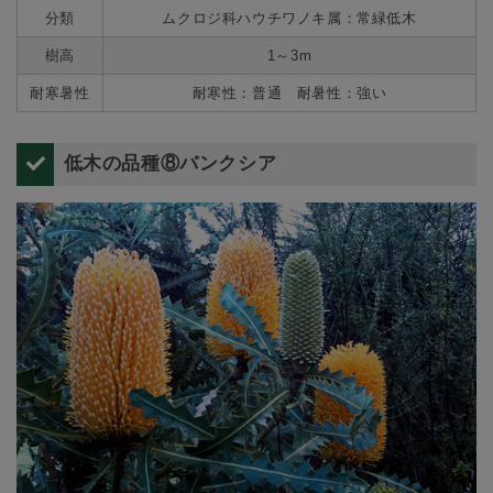
分類
ムクロジ科ハウチワノキ属：常緑低木
樹高
1～3m
耐寒暑性
耐寒性：普通 耐暑性：強い
低木の品種⑧バンクシア