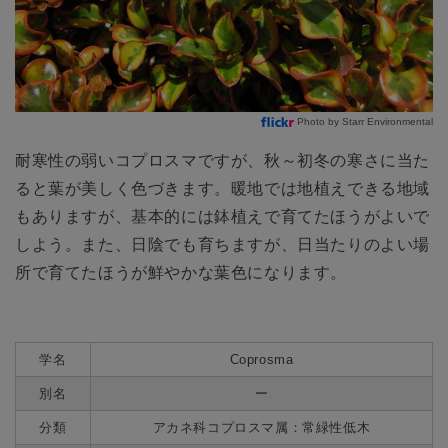
Photo by Starr Environmental
耐寒性の弱いコプロスマですが、秋～初冬の寒さに当た
ると葉が美しく色づきます。暖地では地植えできる地域
もありますが、基本的には鉢植えで育てたほうがよいで
しよう。また、日陰でも育ちますが、日当たりのよい場
所で育てたほうが鮮やかな葉色になります。
学名
Coprosma
別名
ー
分類
アカネ科コプロスマ属：常緑性低木