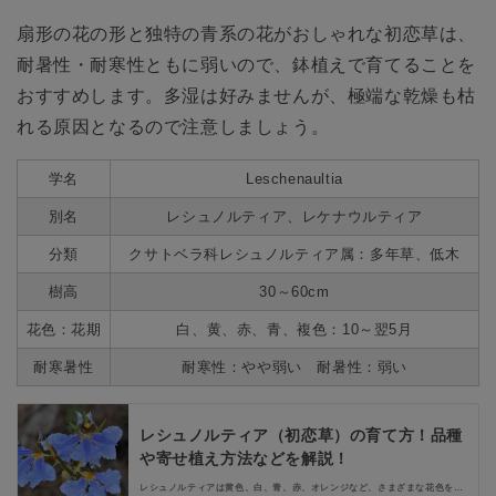
扇形の花の形と独特の青系の花がおしゃれな初恋草は、
耐暑性・耐寒性ともに弱いので、鉢植えで育てることを
おすすめします。多湿は好みませんが、極端な乾燥も枯
れる原因となるので注意しましょう。
学名
Leschenaultia
別名
レシュノルティア、レケナウルティア
分類
クサトベラ科レシュノルティア属：多年草、低木
樹高
30～60cm
花色：花期
白、黄、赤、青、複色：10～翌5月
耐寒暑性
耐寒性：やや弱い 耐暑性：弱い
レシュノルティア（初恋草）の育て方！品種
や寄せ植え方法などを解説！
レシュノルティアは黄色、白、青、赤、オレンジなど、さまざまな花色をも