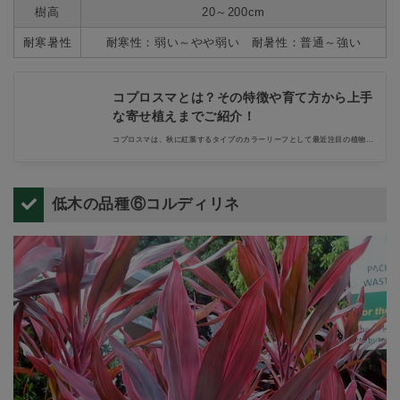
樹高
20～200cm
耐寒暑性
耐寒性：弱い～やや弱い 耐暑性：普通～強い
コプロスマとは？その特徴や育て方から上手
な寄せ植えまでご紹介！
コプロスマは、秋に紅葉するタイプのカラーリーフとして最近注目の植物で
す。人気の品種とその特徴、育て方のポイントや冬の置き場所などを、わか
りやすくご紹介します。秋色に深まるコプロスマで、おしゃれな寄せ植え作
りを楽しみましょう。
低木の品種⑥コルディリネ