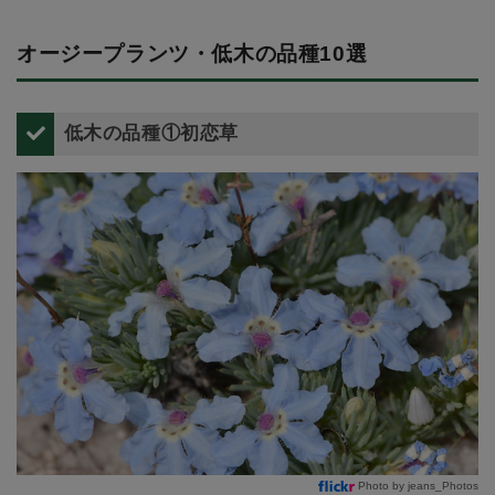
オージープランツ・低木の品種10選
低木の品種①初恋草
Photo by jeans_Photos