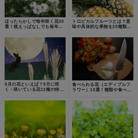
ほったらかしで毎年咲く花30
トロピカルフルーツとは？意
選！植えっぱなしでも毎年開
味や具体的な果物を20種類ご
花する花々を紹介！
紹介！
9月の花といえば？9月に咲
食べられる花（エディブルフ
く・咲いている花12種の特徴
ラワー）10選！種類や食べ方
や花言葉を紹介！
をご紹介！