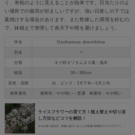
く、米粒のように見えることが由来です。日当たりのよ
い場所での栽培が好ましいですが、強い日差しの下では
葉焼けする場合があります。また乾燥した環境を好むの
で、鉢植えで管理して炎天下や雨を避けましょう。
学名
Ozothamnus diosmifolius
別名
ー
分類
キク科オゾタムヌス属：低木
樹高
30～300cm
花色：花期
白、ピンク：3月下旬～6月上旬
耐寒暑性
耐寒性：やや弱い～普通 耐暑性：やや弱い
ライスフラワーの育て方！植え替えや切り戻
し方法などコツを解説！
小さな花つぼみが、米粒に似ていることが名前の由来のライスフラワー。育
て方のコツさえつかめば、毎年楽しめる多年草です。ライスフラワーの育て
方から植え替え、増やし方（挿し木）まで解説します。お洒落な花として人