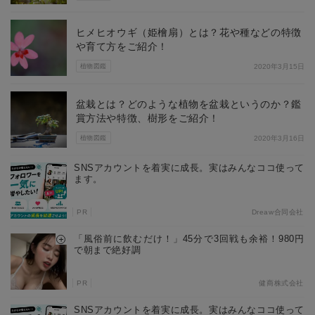
ヒメヒオウギ（姫檜扇）とは？花や種などの特徴
や育て方をご紹介！
植物図鑑
2020年3月15日
盆栽とは？どのような植物を盆栽というのか？鑑
賞方法や特徴、樹形をご紹介！
植物図鑑
2020年3月16日
SNSアカウントを着実に成長。実はみんなココ使って
ます。
PR
Dreaw合同会社
「風俗前に飲むだけ！」45分で3回戦も余裕！980円
で朝まで絶好調
PR
健商株式会社
SNSアカウントを着実に成長。実はみんなココ使って