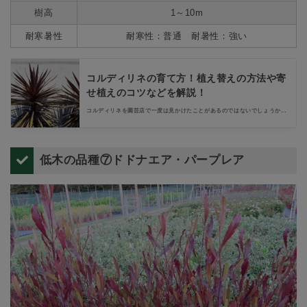
樹高
1～10m
耐寒暑性
耐寒性：普通 耐暑性：強い
コルディリネの育て方！植え替えの方法や寄
せ植えのコツなどを解説！
コルディリネを園芸店で一度は見かけたことがあるのではないでしょうか。
コルディリネは色鮮やかな葉が印象的で、育て方も難しくないため人気の観
葉植物です。今回はそんなコルディリネの育て方から植え替えの方法、そし
て寄せ植えのコツまでをご紹介します。
低木の品種⑦ドドナエア・パープレア