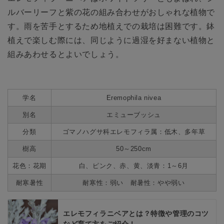
ルバーリーフと紫の花の組み合わせがおしゃれな植物で
す。雨を苦手とするため地植えでの栽培は困難です。鉢
植えで楽しむ際には、同じように過湿を好まない植物と
組みあわせるとよいでしょう。
学名
Eremophila nivea
別名
エミューブッシュ
分類
ゴマノハグサ科エレモフィラ属：低木、多年草
樹高
50～250cm
花色：花期
白、ピンク、赤、黄、淡青：1～6月
耐寒暑性
耐寒性：弱い 耐暑性：やや弱い
エレモフィラニベアとは？特徴や管理のコツ