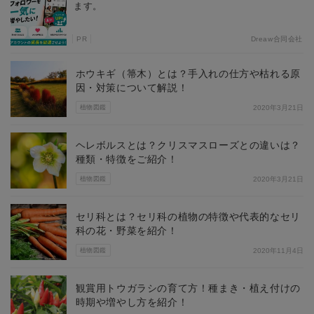
ます。
PR
Dreaw合同会社
ホウキギ（箒木）とは？手入れの仕方や枯れる原
因・対策について解説！
植物図鑑
2020年3月21日
ヘレボルスとは？クリスマスローズとの違いは？
種類・特徴をご紹介！
植物図鑑
2020年3月21日
セリ科とは？セリ科の植物の特徴や代表的なセリ
科の花・野菜を紹介！
植物図鑑
2020年11月4日
観賞用トウガラシの育て方！種まき・植え付けの
時期や増やし方を紹介！