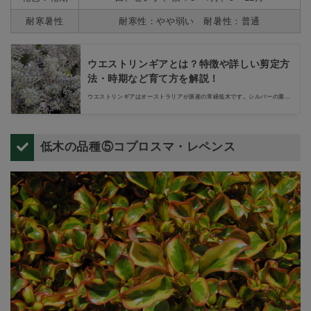
耐寒暑性
耐寒性：やや弱い 耐暑性：普通
ウエストリンギアとは？特徴や詳しい剪定方
法・時期など育て方を解説！
ウエストリンギアはオーストラリアが原産の常緑低木です。シルバーの葉や
班入りの葉など美しい葉が魅力的な植物で、小さな花を次々と開花させるた
め鑑賞期間が長く人気があります。そんなウエストリンギアの特徴や詳しい
剪定方法、時期などをご紹介します。
低木の品種⑤コプロスマ・レペンス