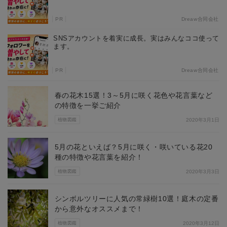
PR
Dreaw合同会社
SNSアカウントを着実に成長。実はみんなココ使って
ます。
PR
Dreaw合同会社
春の花木15選！3～5月に咲く花色や花言葉など
の特徴を一挙ご紹介
植物図鑑
2020年3月1日
5月の花といえば？5月に咲く・咲いている花20
種の特徴や花言葉を紹介！
植物図鑑
2020年3月3日
シンボルツリーに人気の常緑樹10選！庭木の定番
から意外なオススメまで！
植物図鑑
2020年3月12日