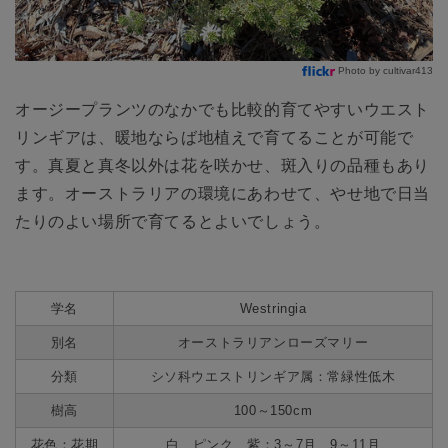
Photo by cultivar413
オージープランツのなかでも比較的育てやすいウエスト
リンギアは、暖地ならば地植えで育てることが可能で
す。真夏と真冬以外は花を咲かせ、斑入りの品種もあり
ます。オーストラリアの環境にあわせて、やせ地で日当
たりのよい場所で育てるとよいでしょう。
学名
Westringia
別名
オーストラリアンローズマリー
分類
シソ科ウエストリンギア属：常緑性低木
樹高
100～150cm
花色：花期
白、ピンク、紫：3～7月、9～11月