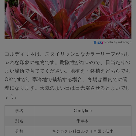
Photo by mikecogh
コルディリネは、スタイリッシュなカラーリーフがおし
ゃれな印象の植物です。耐陰性がないので、日当たりの
よい場所で育ててください。地植え・鉢植えどちらでも
OKですが、寒冷地で栽培する場合、冬場は室内での管
理になります。天気のよい日は日光浴させるとよいでし
ょう。
学名
Cordyline
別名
千年木
分類
キジカクシ科コルジリネ属：低木