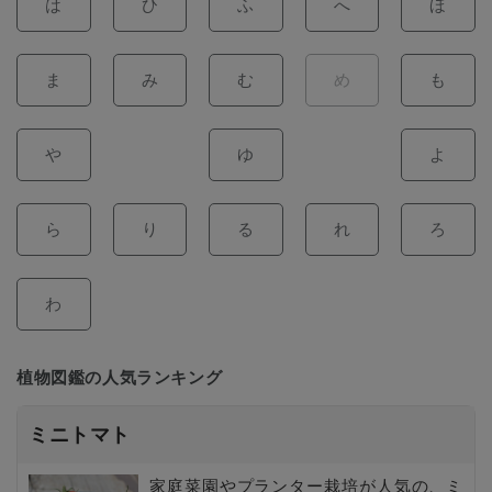
は
ひ
ふ
へ
ほ
ま
み
む
め
も
や
ゆ
よ
ら
り
る
れ
ろ
わ
植物図鑑の人気ランキング
ミニトマト
家庭菜園やプランター栽培が人気の、ミ