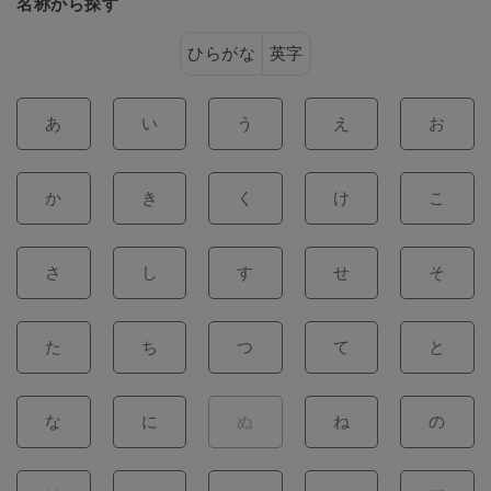
名称から探す
ひらがな
英字
あ
い
う
え
お
か
き
く
け
こ
さ
し
す
せ
そ
た
ち
つ
て
と
な
に
ぬ
ね
の