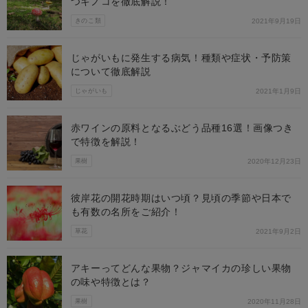
つキノコを徹底解説！
きのこ類
2021年9月19日
じゃがいもに発生する病気！種類や症状・予防策
について徹底解説
じゃがいも
2021年1月9日
赤ワインの原料となるぶどう品種16選！画像つき
で特徴を解説！
果樹
2020年12月23日
彼岸花の開花時期はいつ頃？見頃の季節や日本で
も有数の名所をご紹介！
草花
2021年9月2日
アキーってどんな果物？ジャマイカの珍しい果物
の味や特徴とは？
果樹
2020年11月28日