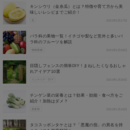
キンシウリ（金糸瓜）とは？特徴や育て方から美
味しいレシピまでご紹介！
瓜
2021年2月17日
バラ科の果物一覧！イチゴや梨など意外と多いバ
ラ科のフルーツを解説
植物図鑑
2021年1月28日
目隠しフェンスの簡単DIY！まねしたくなるおしゃ
れアイデア10選
インテリア・DIY
2021年1月26日
チンゲン菜の栄養とは？効果・効能・食べ方をご
紹介！加熱はダメ？
菜葉類
2021年1月16日
タコスッポンタケとは？「悪魔の指」の異名を持