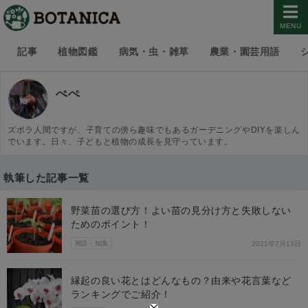
MENU
記事
植物図鑑
病気・虫・雑草
農業・園芸用語
ぺぺ
ズボラ人間ですが、子育ての傍ら趣味でもあるガーデニングやDIYを楽しん
でいます。日々、子どもと植物の成長を見守っています。
執筆した記事一覧
野菜苗の選び方！よい苗の見分け方と失敗しない
ためのポイント！
用語・知識
2021年7月13日
縁起の良い花とはどんなもの？由来や花言葉など
ランキングでご紹介！